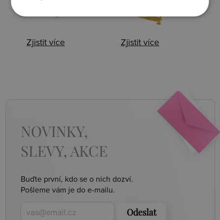
Zjistit více
Zjistit více
NOVINKY,
SLEVY, AKCE
Buďte první, kdo se o nich dozví.
Pošleme vám je do e-mailu.
Odeslat