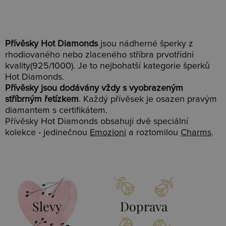
Přívěsky Hot Diamonds
jsou nádherné šperky z
rhodiovaného nebo zlaceného stříbra prvotřídní
kvality(925/1000). Je to nejbohatší kategorie šperků
Hot Diamonds.
Přívěsky jsou dodávány vždy s vyobrazeným
stříbrným řetízkem
. Každý přívěsek je osazen pravým
diamantem s certifikátem.
Přívěsky Hot Diamonds obsahují dvě speciální
kolekce - jedinečnou
Emozioni
a roztomilou
Charms
.
Slevy
Doprava