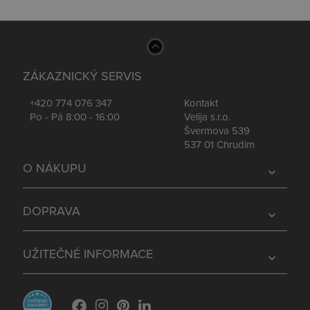
ZÁKAZNICKÝ SERVIS
+420 774 076 347
Kontakt
Po - Pá 8:00 - 16:00
Velija s.r.o.
Švermova 539
537 01 Chrudim
O NÁKUPU
expand_more
DOPRAVA
expand_more
UŽITEČNÉ INFORMACE
expand_more