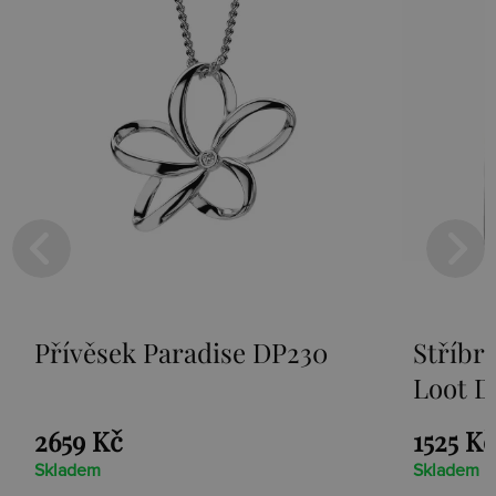
Přívěsek Paradise DP230
Stříbr
Loot D
2659 Kč
1525 Kč
Skladem
Skladem