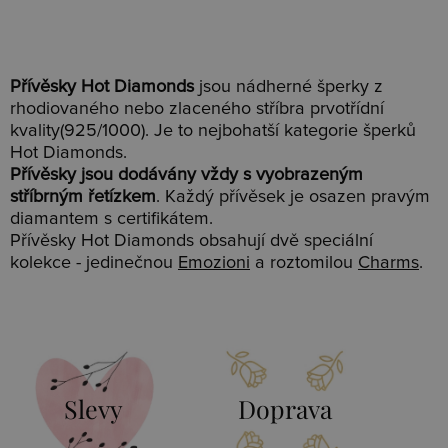
Přívěsky Hot Diamonds
jsou nádherné šperky z
rhodiovaného nebo zlaceného stříbra prvotřídní
kvality(925/1000). Je to nejbohatší kategorie šperků
Hot Diamonds.
Přívěsky jsou dodávány vždy s vyobrazeným
stříbrným řetízkem
. Každý přívěsek je osazen pravým
diamantem s certifikátem.
Přívěsky Hot Diamonds obsahují dvě speciální
kolekce - jedinečnou
Emozioni
a roztomilou
Charms
.
Slevy
Doprava