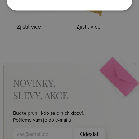
Zjistit více
Zjistit více
NOVINKY,
SLEVY, AKCE
Buďte první, kdo se o nich dozví.
Pošleme vám je do e-mailu.
Odeslat