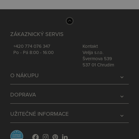
ZÁKAZNICKÝ SERVIS
+420 774 076 347
Kontakt
Po - Pá 8:00 - 16:00
Velija s.r.o.
Švermova 539
537 01 Chrudim
O NÁKUPU
expand_more
DOPRAVA
expand_more
UŽITEČNÉ INFORMACE
expand_more