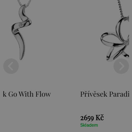
Přívěsek Paradise DP230
Stříb
Loot
2659 Kč
1525 
Skladem
Sklade