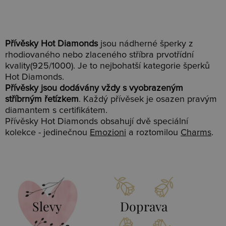
Přívěsky Hot Diamonds
jsou nádherné šperky z
rhodiovaného nebo zlaceného stříbra prvotřídní
kvality(925/1000). Je to nejbohatší kategorie šperků
Hot Diamonds.
Přívěsky jsou dodávány vždy s vyobrazeným
stříbrným řetízkem
. Každý přívěsek je osazen pravým
diamantem s certifikátem.
Přívěsky Hot Diamonds obsahují dvě speciální
kolekce - jedinečnou
Emozioni
a roztomilou
Charms
.
Slevy
Doprava