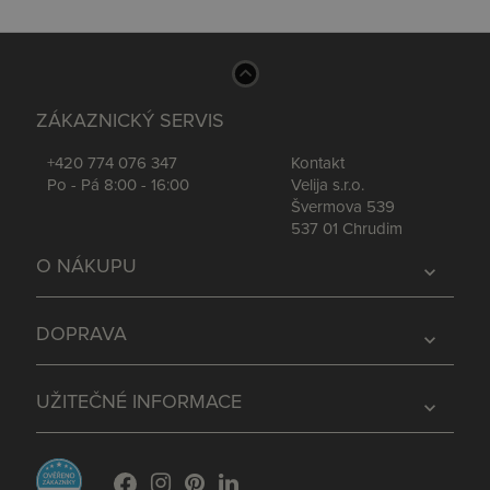
ZÁKAZNICKÝ SERVIS
+420 774 076 347
Kontakt
Po - Pá 8:00 - 16:00
Velija s.r.o.
Švermova 539
537 01 Chrudim
O NÁKUPU
expand_more
DOPRAVA
expand_more
UŽITEČNÉ INFORMACE
expand_more