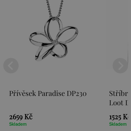
Přívěsek Paradise DP230
Stříbr
Loot D
2659 Kč
1525 Kč
Skladem
Skladem