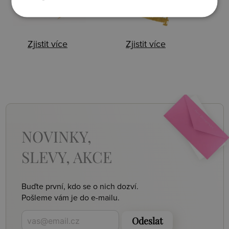
Zjistit více
Zjistit více
NOVINKY,
SLEVY, AKCE
Buďte první, kdo se o nich dozví.
Pošleme vám je do e-mailu.
Odeslat