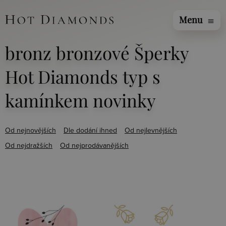
Menu
menu
bronz bronzové Šperky
Hot Diamonds typ s
kamínkem novinky
Od nejnovějších
Dle dodání ihned
Od nejlevnějších
Od nejdražších
Od nejprodávanějších