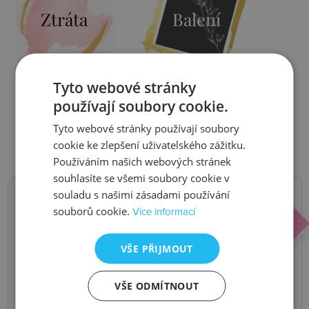
Ztráta
Balení
Tyto webové stránky
Zjistit více
Zjistit více
používají soubory cookie.
Tyto webové stránky používají soubory
cookie ke zlepšení uživatelského zážitku.
Používáním našich webových stránek
souhlasíte se všemi soubory cookie v
souladu s našimi zásadami používání
souborů cookie.
Více informací
NOVINKY,
SLEVY, AKCE
VŠE PŘIJMOUT
VŠE ODMÍTNOUT
Buďte první, kdo se o nich dozví.
Pošleme vám je do e-mailu.