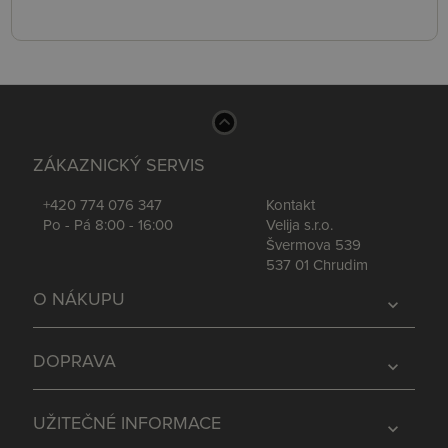
ZÁKAZNICKÝ SERVIS
+420 774 076 347
Kontakt
Po - Pá 8:00 - 16:00
Velija s.r.o.
Švermova 539
537 01 Chrudim
O NÁKUPU
expand_more
DOPRAVA
expand_more
UŽITEČNÉ INFORMACE
expand_more