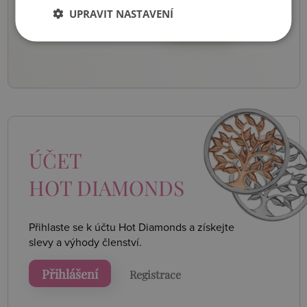
UPRAVIT NASTAVENÍ
Odeslat
ÚČET
HOT DIAMONDS
Přihlaste se k účtu Hot Diamonds a získejte
slevy a výhody členství.
Přihlášení
Registrace