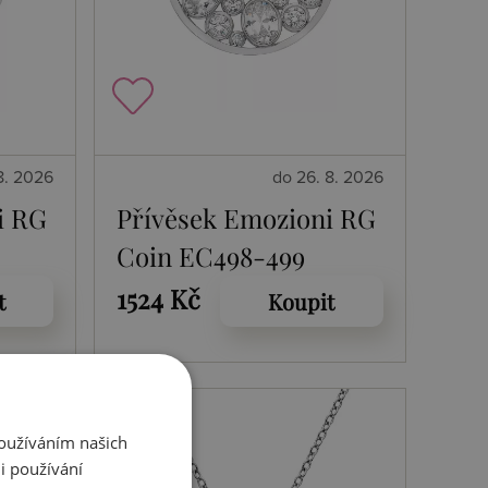
8. 2026
do 26. 8. 2026
i RG
Přívěsek Emozioni RG
Coin EC498-499
1524 Kč
t
Koupit
Používáním našich
i používání