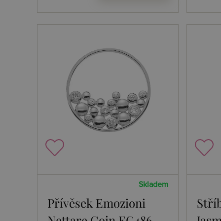
Skladem
Přívěsek Emozioni
Stří
Nettare Coin EC486
Jasm