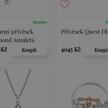
Skladem
S
brný přívěsek
Přívěsek Quest D
mond Amulets
92
 Kč
4045 Kč
Koupit
Koupi