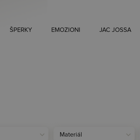
ŠPERKY
EMOZIONI
JAC JOSSA
expand_more
expand_more
Materiál