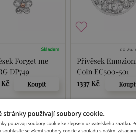
Skladem
do 26. 
ěsek Forget me
Přívěsek Emozion
RG DP749
Coin EC500-501
 Kč
1337 Kč
Koupit
Koupi
 stránky používají soubory cookie.
ky používají soubory cookie ke zlepšení uživatelského zážitku. 
 souhlasíte se všemi soubory cookie v souladu s našimi zásadam