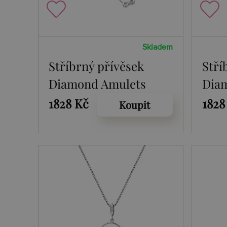
Skladem
Stříbrný přívěsek
Stří
Diamond Amulets
Dia
DP893
DP8
1828 Kč
1828
Koupit