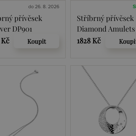
do 26. 8. 2026
S
brný přívěsek
Stříbrný přívěsek
ver DP901
Diamond Amulets
DP895
 Kč
1828 Kč
Koupit
Koupi