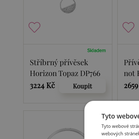
Skladem
Stříbrný přívěsek
Přív
Horizon Topaz DP766
not 
3224 Kč
2659
Koupit
Tyto webové
Tyto webové strán
webových stránek