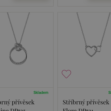
Skladem
S
brný přívěsek
Stříbrný přívěsek
ine DP735
Flora DP731