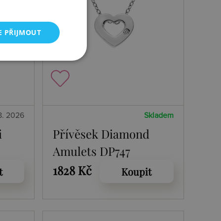
E PŘIJMOUT
8. 2026
Skladem
i
Přívěsek Diamond
Amulets DP747
1828 Kč
t
Koupit