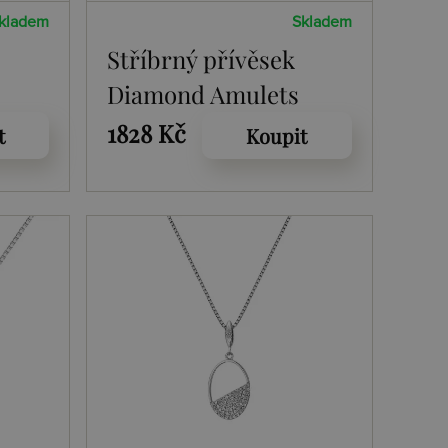
kladem
Skladem
Stříbrný přívěsek
Diamond Amulets
DP894
1828 Kč
t
Koupit