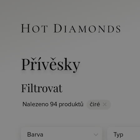
Přívěsky
Filtrovat
Nalezeno 94 produktů
čiré
clear
expand_more
Barva
Typ