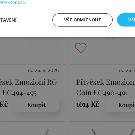
Více informací
STAVENÍ
VŠE ODMÍTNOUT
VŠ
do 26. 8. 2026
do 26. 
ěsek Emozioni RG
Přívěsek Emozion
 EC494-495
Coin EC490-491
 Kč
1614 Kč
Koupit
Koupi