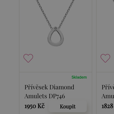
Skladem
Přívěsek Diamond
Přív
Amulets DP746
Amul
1950 Kč
1828
Koupit