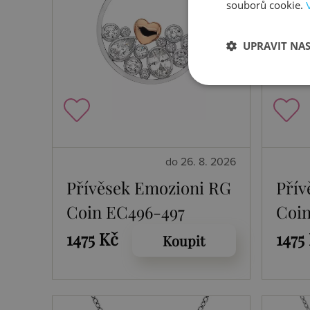
souborů cookie.
UPRAVIT NA
do 26. 8. 2026
Přívěsek Emozioni RG
Přív
Coin EC496-497
Coin
1475 Kč
1475
Koupit