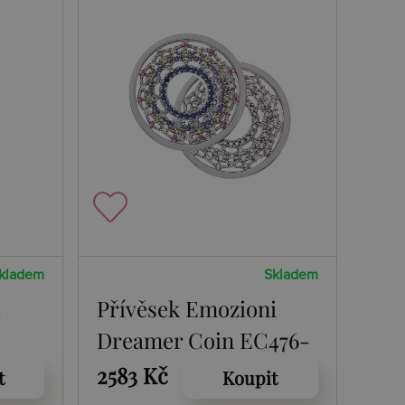
kladem
Skladem
d
Přívěsek Emozioni
Dreamer Coin EC476-
477
2583 Kč
t
Koupit