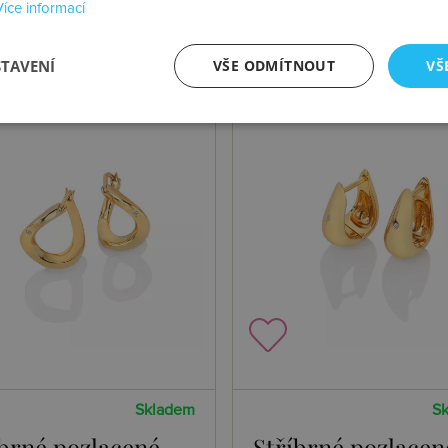
Více informací
STAVENÍ
VŠE ODMÍTNOUT
VŠ
Skladem
S
íbrné pozlacené
Stříbrné pozlacen