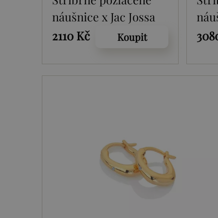
náušnice x Jac Jossa
náuš
Soul DE659
Sou
2110 Kč
308
Koupit