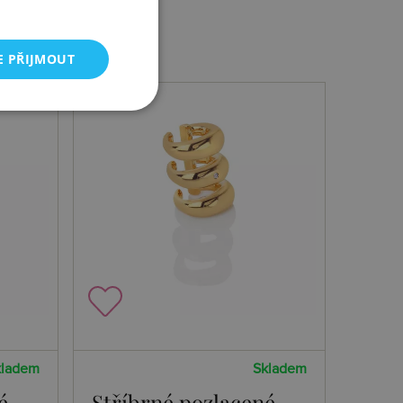
E PŘIJMOUT
kladem
Skladem
é
Stříbrné pozlacené