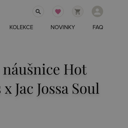
person
search
favorite
shopping_cart
KOLEKCE
NOVINKY
FAQ
 náušnice Hot
x Jac Jossa Soul