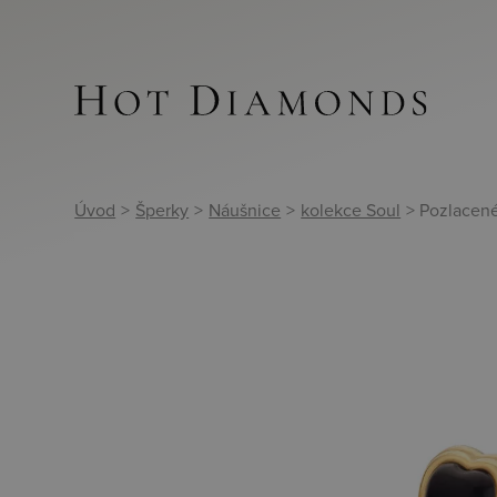
Úvod
>
Šperky
>
Náušnice
>
kolekce Soul
> Pozlacen