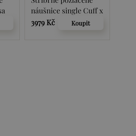
sa
náušnice single Cuff x
Jac Jossa Soul DE664
3979 Kč
Koupit