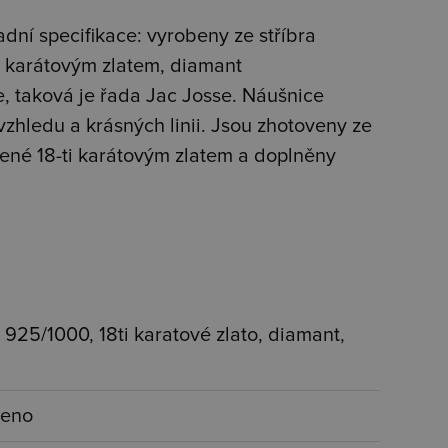
ladní specifikace: vyrobeny ze stříbra
i karátovým zlatem, diamant
, taková je řada Jac Josse. Náušnice
zhledu a krásných linii. Jsou zhotoveny ze
vené 18-ti karátovým zlatem a doplněny
o 925/1000, 18ti karatové zlato, diamant,
ceno