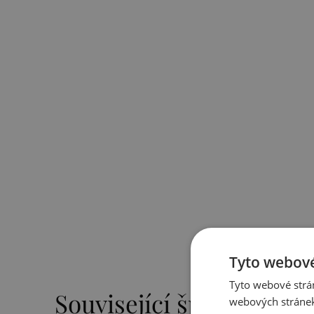
Tyto webové
Tyto webové strán
Související šperky
webových stránek