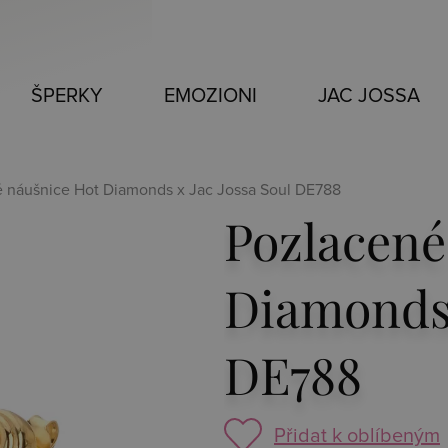
ŠPERKY
EMOZIONI
JAC JOSSA
é náušnice Hot Diamonds x Jac Jossa Soul DE788
Pozlacené
Diamonds 
DE788
Přidat k oblíbeným