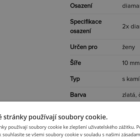
Osazení
diama
Specifikace
2x dia
osazení
Určen pro
ženy
Šíře
10 mm
Typ
s kam
Barva
zlatá, 
Váha
2,40 g
 stránky používají soubory cookie.
ky používají soubory cookie ke zlepšení uživatelského zážitku. 
 souhlasíte se všemi soubory cookie v souladu s našimi zásadam