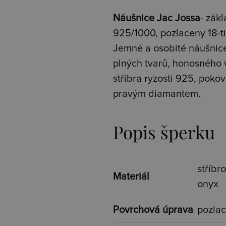
Náušnice Jac Jossa
- zák
925/1000, pozlaceny 18-t
Jemné a osobité náušnice
plných tvarů, honosného v
stříbra ryzosti 925, poko
pravým diamantem.
Popis šperku
stříbr
Materiál
onyx
Povrchová úprava
pozla