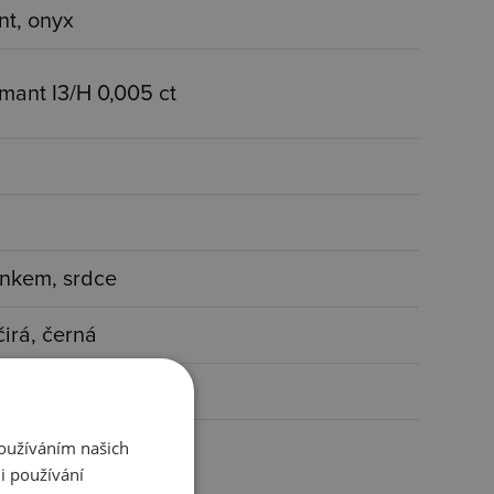
nt, onyx
mant I3/H 0,005 ct
ínkem, srdce
čirá, černá
Používáním našich
i používání