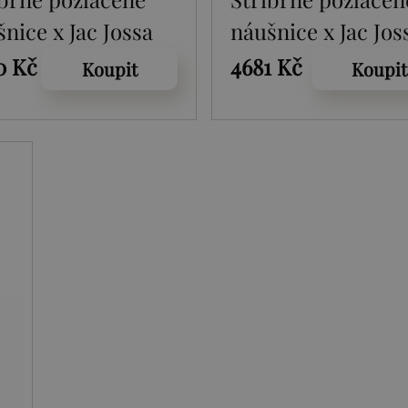
nice x Jac Jossa
náušnice x Jac Jos
l DE660
Soul DE661
0 Kč
4681 Kč
Koupit
Koupit