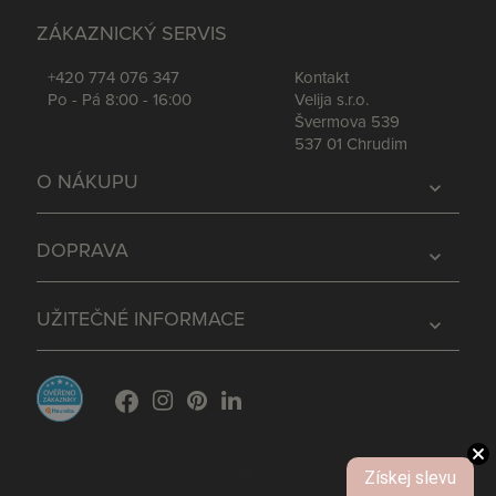
ZÁKAZNICKÝ SERVIS
+420 774 076 347
Kontakt
Po - Pá 8:00 - 16:00
Velija s.r.o.
Švermova 539
537 01 Chrudim
O NÁKUPU
expand_more
DOPRAVA
expand_more
UŽITEČNÉ INFORMACE
expand_more
Získej slevu