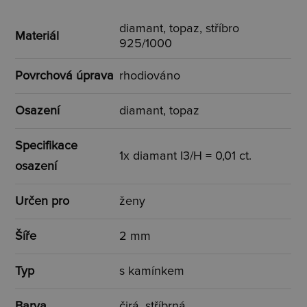
diamant, topaz, stříbro
Materiál
925/1000
Povrchová úprava
rhodiováno
Osazení
diamant, topaz
Specifikace
1x diamant I3/H = 0,01 ct.
osazení
Určen pro
ženy
Šíře
2 mm
Typ
s kamínkem
Barva
čirá, stříbrná