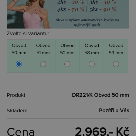
Zvolte si variantu:
Obvod
Obvod
Obvod
Obvod
Obvod
50 mm
51 mm
52 mm
58 mm
59 mm
Produkt
DR221/K Obvod 50 mm
Skladem
Pozítří u Vás
Cena
2.969,- Kč