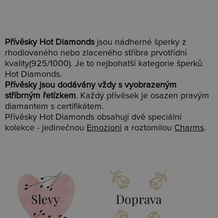
Přívěsky Hot Diamonds
jsou nádherné šperky z
rhodiovaného nebo zlaceného stříbra prvotřídní
kvality(925/1000). Je to nejbohatší kategorie šperků
Hot Diamonds.
Přívěsky jsou dodávány vždy s vyobrazeným
stříbrným řetízkem
. Každý přívěsek je osazen pravým
diamantem s certifikátem.
Přívěsky Hot Diamonds obsahují dvě speciální
kolekce - jedinečnou
Emozioni
a roztomilou
Charms
.
Slevy
Doprava