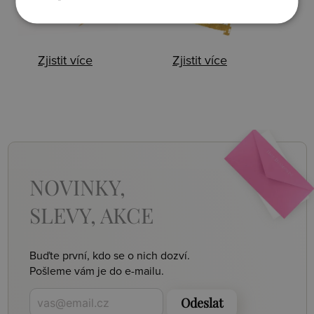
Zjistit více
Zjistit více
NOVINKY,
SLEVY, AKCE
Buďte první, kdo se o nich dozví.
Pošleme vám je do e-mailu.
Odeslat