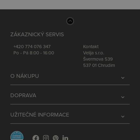
ZÁKAZNICKÝ SERVIS
+420 774 076 347
Kontakt
Po - Pá 8:00 - 16:00
Velija s.r.o.
Švermova 539
537 01 Chrudim
O NÁKUPU
expand_more
DOPRAVA
expand_more
UŽITEČNÉ INFORMACE
expand_more