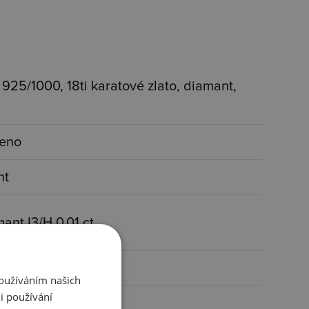
o 925/1000, 18ti karatové zlato, diamant,
ceno
nt
mant I3/H 0,01 ct
Používáním našich
i používání