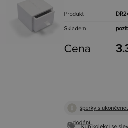
Produkt
DR2
Skladem
pozít
Cena
3.
šperky s ukončenou
dodání.
Kup kolekci se sle