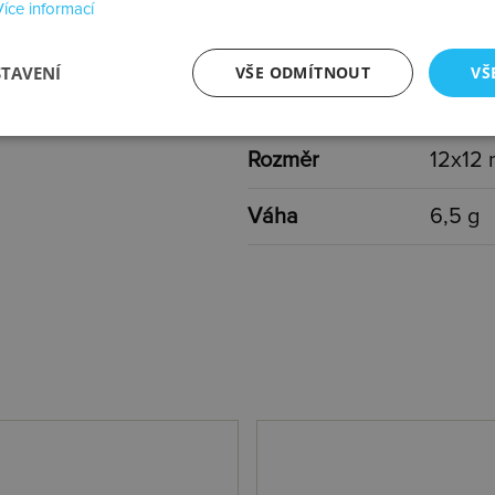
Více informací
Typ
s kam
STAVENÍ
VŠE ODMÍTNOUT
VŠ
Barva
zlatá, 
Rozměr
12x12
Váha
6,5 g