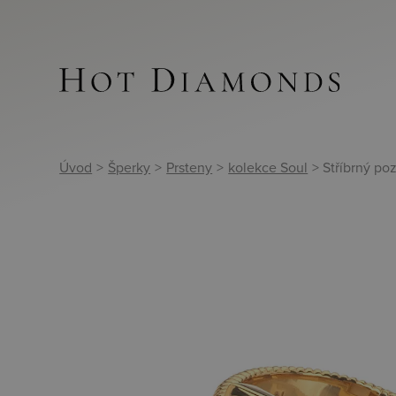
Úvod
>
Šperky
>
Prsteny
>
kolekce Soul
> Stříbrný p