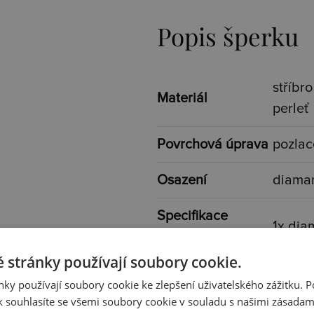
Popis šperku
stříbr
Materiál
perleť
Povrchová úprava
pozla
Osazení
diama
Specifikace
1x dia
osazení
 stránky používají soubory cookie.
Určen pro
ženy
ky používají soubory cookie ke zlepšení uživatelského zážitku. 
 souhlasíte se všemi soubory cookie v souladu s našimi zásadam
Šíře
3 mm