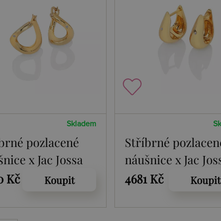
Skladem
S
íbrné pozlacené
Stříbrné pozlacen
nice x Jac Jossa
náušnice x Jac Jos
l DE660
Soul DE661
0 Kč
4681 Kč
Koupit
Koupit