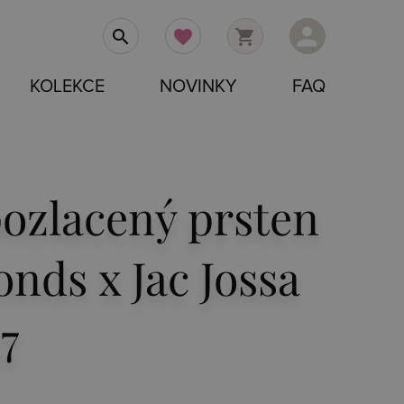
person
search
favorite
shopping_cart
KOLEKCE
NOVINKY
FAQ
pozlacený prsten
nds x Jac Jossa
7