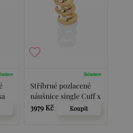
kladem
Skladem
é
Stříbrné pozlacené
sa
náušnice single Cuff x
Jac Jossa Soul DE664
3979 Kč
Koupit