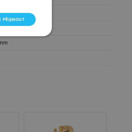
ínkem
E PŘIJMOUT
čirá, perleťová
 mm