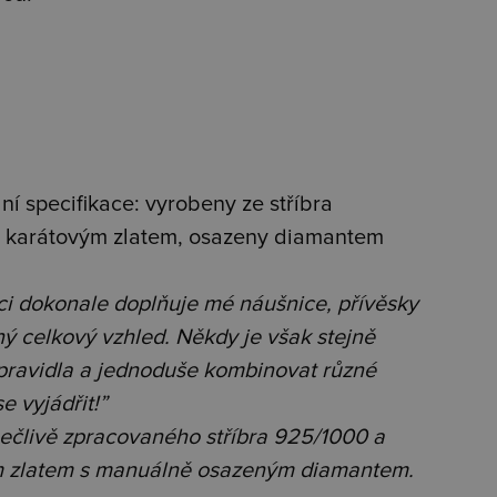
dní specifikace: vyrobeny ze stříbra
ti karátovým zlatem, osazeny diamantem
ci dokonale doplňuje mé náušnice, přívěsky
ý celkový vzhled. Někdy je však stejně
ravidla a jednoduše kombinovat různé
e vyjádřit!”
pečlivě zpracovaného stříbra 925/1000 a
ým zlatem s manuálně osazeným diamantem.