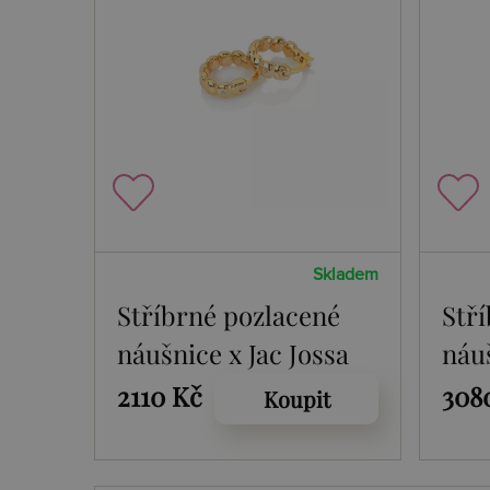
Skladem
Stříbrné pozlacené
Stř
náušnice x Jac Jossa
náuš
Soul DE659
Sou
2110 Kč
308
Koupit