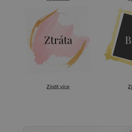
Ztráta
B
Zjistit více
Zj