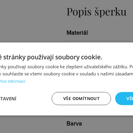
Popis šperku
Materiál
Povrchová úprava
 stránky používají soubory cookie.
Osazení
ky používají soubory cookie ke zlepšení uživatelského zážitku. 
 souhlasíte se všemi soubory cookie v souladu s našimi zásadam
Specifikace osazení
Více informací
Určen pro
STAVENÍ
VŠE ODMÍTNOUT
VŠ
Typ
Barva