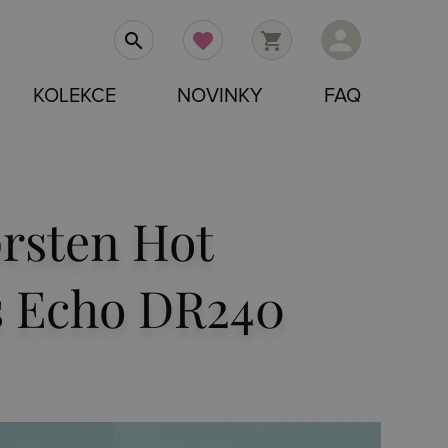
person
search
favorite
shopping_cart
KOLEKCE
NOVINKY
FAQ
prsten Hot
 Echo DR240