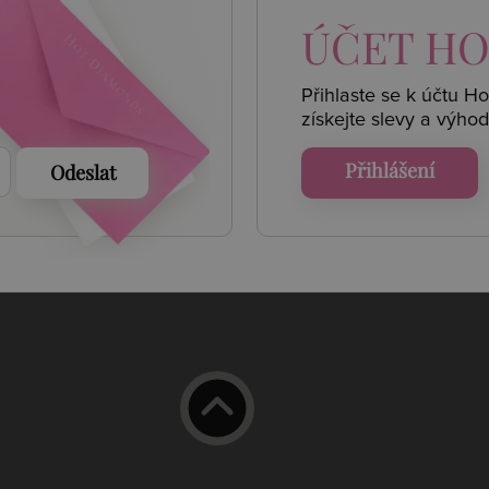
 AKCE
ÚČET
HO
Přihlaste se k účtu H
získejte
slevy a výhod
Přihlášení
Odeslat