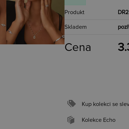
Produkt
DR2
Skladem
pozí
Cena
3.
Kup kolekci se sle
Kolekce Echo