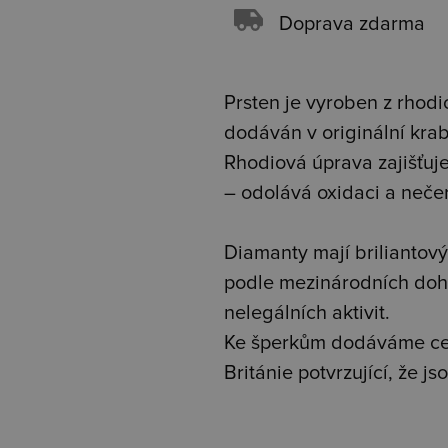
Doprava zdarma
Prsten je vyroben z rhodio
dodáván v originální kra
Rhodiová úprava zajišťuje 
– odolává oxidaci a neče
Diamanty mají briliantový 
podle mezinárodních doh
nelegálních aktivit.
Ke šperkům dodáváme cer
Británie potvrzující, že 