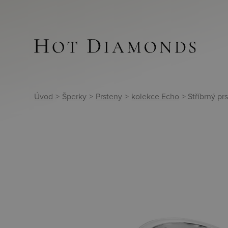
Úvod
>
Šperky
>
Prsteny
>
kolekce Echo
> Stříbrný p