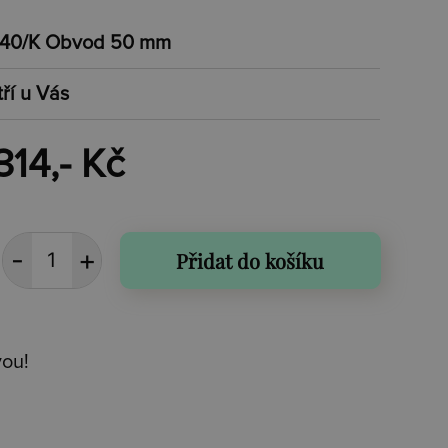
40/K Obvod 50 mm
tří u Vás
314,- Kč
Přidat do košíku
vou!