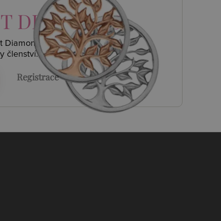
T DIAMONDS
ot Diamonds a
y členství.
Registrace