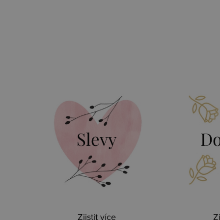
Slevy
Do
Zjistit více
Zj