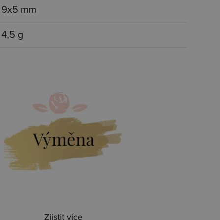
9x5 mm
4,5 g
Výměna
Zjistit více