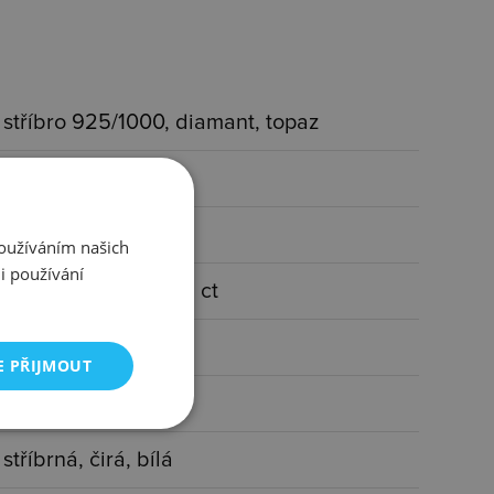
stříbro 925/1000, diamant, topaz
rhodiováno
diamant, topaz
Používáním našich
i používání
1x diamant I3/H 0,01 ct
ženy
E PŘIJMOUT
s kamínkem
stříbrná, čirá, bílá