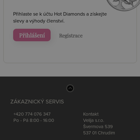
Přihlaste se k účtu Hot Diamonds a získejte
slevy a výhody členství.
Přihlášení
Registrace
ZÁKAZNICKÝ SERVIS
+420 774 076 347
Kontakt
Po - Pá 8:00 - 16:00
Velija s.r.o.
Švermova 539
537 01 Chrudim