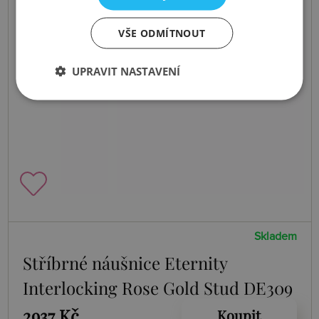
VŠE ODMÍTNOUT
UPRAVIT NASTAVENÍ
Skladem
Stříbrné náušnice Eternity
Interlocking Rose Gold Stud DE309
2937 Kč
Koupit