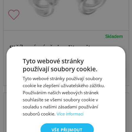
Skladem
Stříbrné náušnice Eternity
Interlocking Silver Stud DE308
Tyto webové stránky
2659 Kč
používají soubory cookie.
Koupit
Tyto webové stránky používají soubory
cookie ke zlepšení uživatelského zážitku.
Používáním našich webových stránek
souhlasíte se všemi soubory cookie v
souladu s našimi zásadami používání
souborů cookie.
Více informací
VŠE PŘIJMOUT