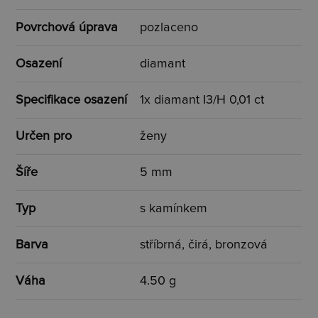
Povrchová úprava
pozlaceno
Osazení
diamant
Specifikace osazení
1x diamant I3/H 0,01 ct
Určen pro
ženy
Šíře
5 mm
Typ
s kamínkem
Barva
stříbrná, čirá, bronzová
Váha
4.50 g