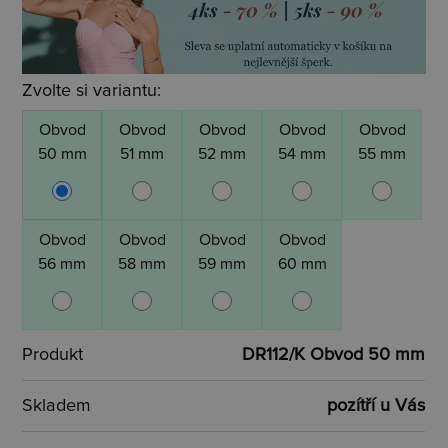
Zvolte si variantu:
Obvod
Obvod
Obvod
Obvod
Obvod
50 mm
51 mm
52 mm
54 mm
55 mm
Obvod
Obvod
Obvod
Obvod
56 mm
58 mm
59 mm
60 mm
Produkt
DR112/K Obvod 50 mm
Skladem
pozítří u Vás