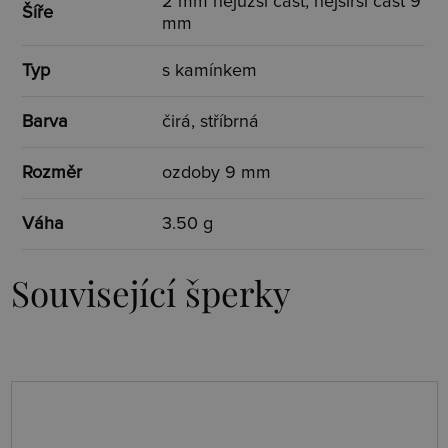
2 mm nejužší část, nejširší část 9
Šíře
mm
Typ
s kamínkem
Barva
čirá, stříbrná
Rozměr
ozdoby 9 mm
Váha
3.50 g
Související šperky