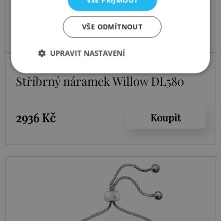
VŠE PŘIJMOUT
VŠE ODMÍTNOUT
UPRAVIT NASTAVENÍ
Skladem
Stříbrný náramek Willow DL580
2936 Kč
Koupit