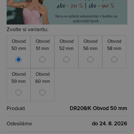
Zvolte si variantu:
Obvod
Obvod
Obvod
Obvod
Obvod
50 mm
51 mm
52 mm
56 mm
58 mm
Obvod
Obvod
59 mm
60 mm
Produkt
DR208/K Obvod 50 mm
Odesíláme
do 24. 8. 2026