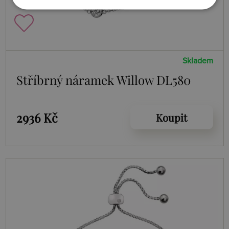
Skladem
Stříbrný náramek Willow DL580
2936 Kč
Koupit