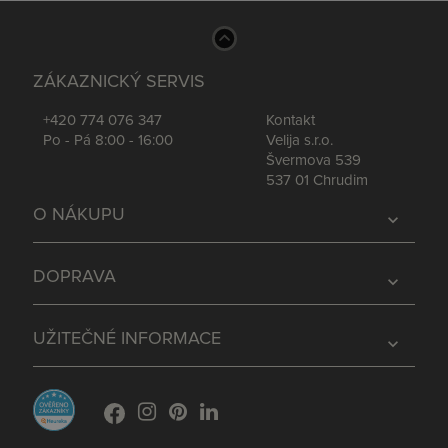
ZÁKAZNICKÝ SERVIS
+420 774 076 347
Kontakt
Po - Pá 8:00 - 16:00
Velija s.r.o.
Švermova 539
537 01 Chrudim
O NÁKUPU
expand_more
DOPRAVA
expand_more
UŽITEČNÉ INFORMACE
expand_more