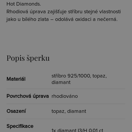
Hot Diamonds.
Rhodiová úprava zajišťuje stříbru stejné vlastnosti
jako u bílého zlata – odolává oxidaci a nečerná.
Popis šperku
stříbro 925/1000, topaz,
Materiál
diamant
Povrchová úprava
rhodiováno
Osazení
topaz, diamant
Specifikace
1x diamant I3/H 0,01 ct