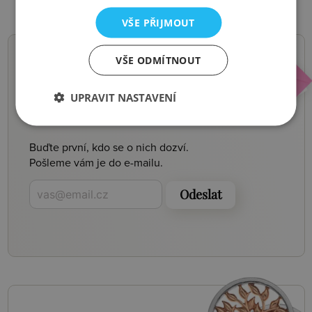
VŠE PŘIJMOUT
VŠE ODMÍTNOUT
NOVINKY,
UPRAVIT NASTAVENÍ
SLEVY, AKCE
Buďte první, kdo se o nich dozví.
Pošleme vám je do e-mailu.
Odeslat