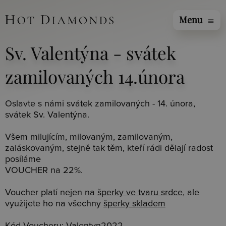
Menu
menu
Sv. Valentýna - svátek
zamilovaných 14.února
Oslavte s námi svátek zamilovaných - 14. února,
svátek Sv. Valentýna.
Všem milujícím, milovaným, zamilovaným,
zaláskovaným, stejně tak těm, kteří rádi dělají radost
posíláme
VOUCHER na 22%.
Voucher platí nejen na
šperky ve tvaru srdce
, ale
využijete ho na všechny
šperky skladem