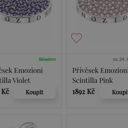
Skladem
do 24. 
ěsek Emozioni
Přívěsek Emozion
illa Violet
Scintilla Pink
ituality Coin
Compassion Coin
 Kč
1892 Kč
Koupit
Koupi