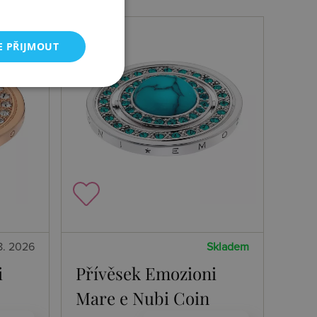
E PŘIJMOUT
8. 2026
Skladem
i
Přívěsek Emozioni
Mare e Nubi Coin