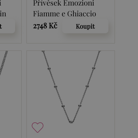
i
Přívěsek Emozioni
in
Fiamme e Ghiaccio
Rose Gold Coin
2748 Kč
t
Koupit