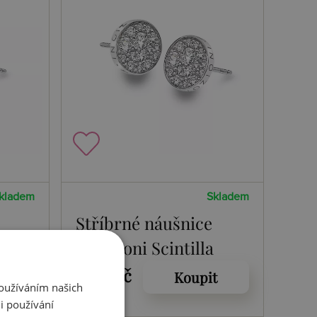
kladem
Skladem
Stříbrné náušnice
a
Emozioni Scintilla
1405 Kč
t
Koupit
Používáním našich
i používání