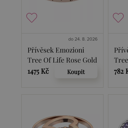
do 24. 8. 2026
Přívěsek Emozioni
Přív
Tree Of Life Rose Gold
Tree
Coin
1475 Kč
782 
Koupit