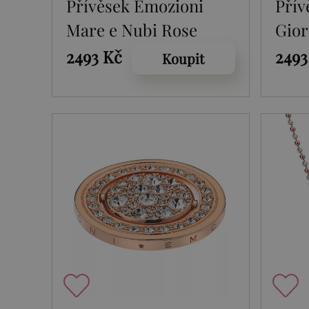
Přívěsek Emozioni
Přív
Mare e Nubi Rose
Gior
Gold Coin
Gold
2493 Kč
2493
Koupit