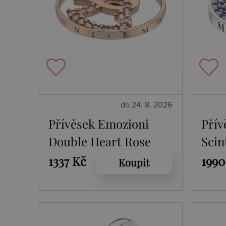
do 24. 8. 2026
Přívěsek Emozioni
Přív
Double Heart Rose
Scint
Gold Coin
Spir
1337 Kč
1990
Koupit