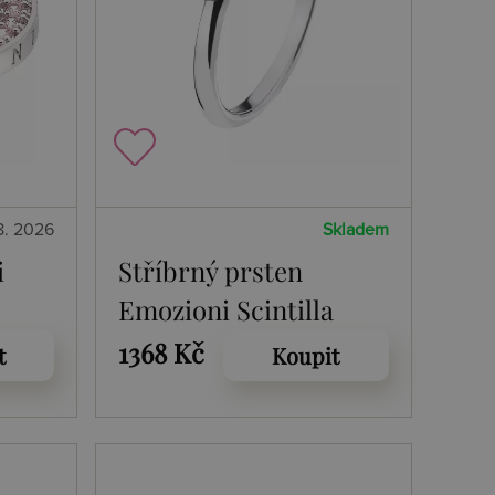
8. 2026
Skladem
i
Stříbrný prsten
Emozioni Scintilla
Blue Peace
1368 Kč
t
Koupit