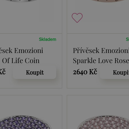
Skladem
S
ěsek Emozioni
Přívěsek Emozion
 Of Life Coin
Sparkle Love Ros
Gold Coin
Kč
2640 Kč
Koupit
Koupi