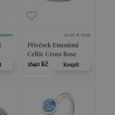
kladem
do 24. 8. 2026
i
Přívěsek Emozioni
e
Celtic Cross Rose
Gold Coin
1640 Kč
t
Koupit