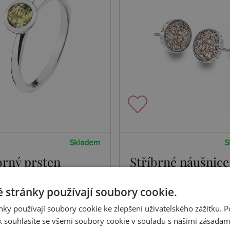
Skladem
S
brný prsten
Stříbrné náušnice
ioni Scintilla
Emozioni Scintill
 stránky používají soubory cookie.
dot Nature
Champagne
 Kč
1405 Kč
Koupit
Koupi
ky používají soubory cookie ke zlepšení uživatelského zážitku. 
 souhlasíte se všemi soubory cookie v souladu s našimi zásadam