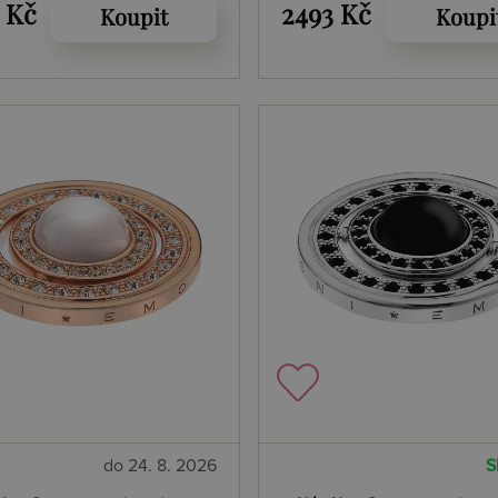
er 25
Gold Coin
 Kč
2493 Kč
Koupit
Koupi
do 24. 8. 2026
S