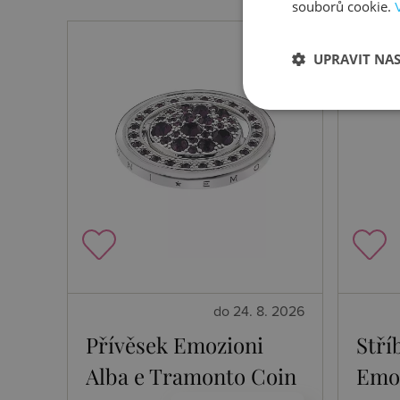
souborů cookie.
UPRAVIT NA
do 24. 8. 2026
Přívěsek Emozioni
Stří
Alba e Tramonto Coin
Emoz