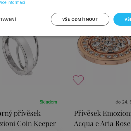
Více informací
STAVENÍ
VŠE ODMÍTNOUT
VŠ
Skladem
do 24. 
brný přívěsek
Přívěsek Emozion
ioni Coin Keeper
Acqua e Aria Rose