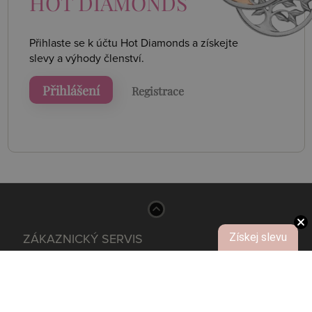
HOT DIAMONDS
Přihlaste se k účtu Hot Diamonds a získejte
slevy a výhody členství.
Přihlášení
Registrace
Získej slevu
ZÁKAZNICKÝ SERVIS
+420 774 076 347
Kontakt
Po - Pá 8:00 - 16:00
Velija s.r.o.
Švermova 539
537 01 Chrudim