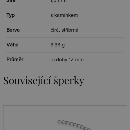
Šíře
1,5 mm
Typ
s kamínkem
Barva
čirá, stříbrná
Váha
3.33 g
Průměr
ozdoby 12 mm
Související šperky