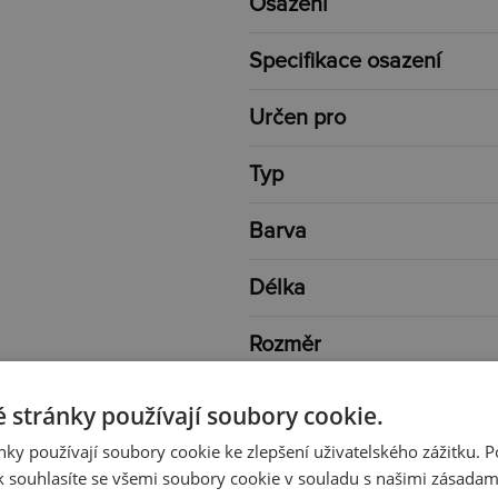
Osazení
Specifikace osazení
Určen pro
Typ
Barva
Délka
Rozměr
Váha
 stránky používají soubory cookie.
ky používají soubory cookie ke zlepšení uživatelského zážitku. 
Průměr
 souhlasíte se všemi soubory cookie v souladu s našimi zásadam