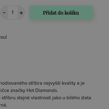
Přidat do košíku
vou!
hodiovaného stříbra nejvyšší kvality a je
bičce značky Hot Diamonds.
stříbru stejné vlastnosti jako u bílého zlata
rná.