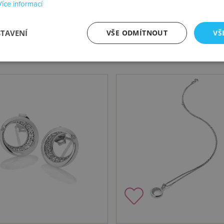
Více informací
STAVENÍ
VŠE ODMÍTNOUT
VŠ