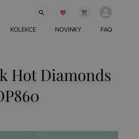
person
search
favorite
shopping_cart
KOLEKCE
NOVINKY
FAQ
ík Hot Diamonds
 DP860