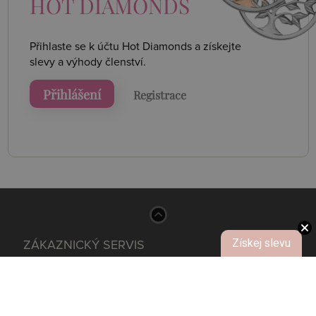
HOT DIAMONDS
Přihlaste se k účtu Hot Diamonds a získejte
slevy a výhody členství.
Přihlášení
Registrace
Získej slevu
ZÁKAZNICKÝ SERVIS
+420 774 076 347
Kontakt
Po - Pá 8:00 - 16:00
Velija s.r.o.
Švermova 539
537 01 Chrudim