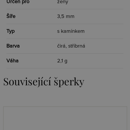
Určen pro
ženy
Šíře
3,5 mm
Typ
s kamínkem
Barva
čirá, stříbrná
Váha
2,1 g
Související šperky