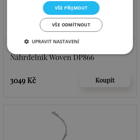
VŠE PŘIJMOUT
VŠE ODMÍTNOUT
UPRAVIT NASTAVENÍ
Skladem
Náhrdelník Woven DP866
3049 Kč
Koupit