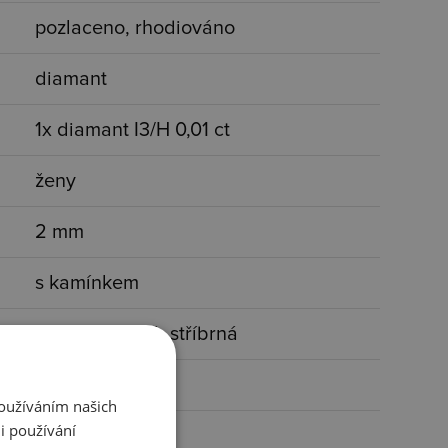
pozlaceno, rhodiováno
diamant
1x diamant I3/H 0,01 ct
ženy
2 mm
s kamínkem
čirá, bronzová, stříbrná
40-45 cm
Používáním našich
i používání
16x20 mm