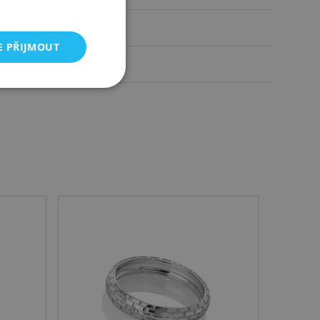
3,98 g
E PŘIJMOUT
16 mm