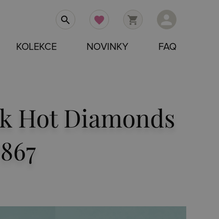
person
search
favorite
shopping_cart
KOLEKCE
NOVINKY
FAQ
ík Hot Diamonds
867