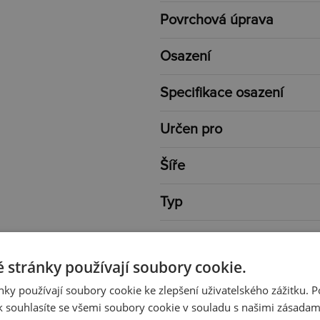
Povrchová úprava
Osazení
Specifikace osazení
Určen pro
Šíře
Typ
Barva
 stránky používají soubory cookie.
Délka
ky používají soubory cookie ke zlepšení uživatelského zážitku. 
 souhlasíte se všemi soubory cookie v souladu s našimi zásadam
Rozměr