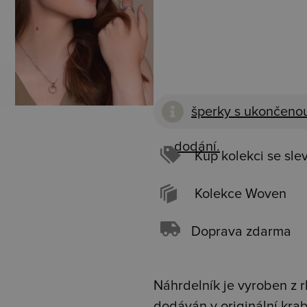
šperky s ukončenou
dodání.
Kup kolekci se sle
Kolekce Woven
Doprava zdarma
Náhrdelník je vyroben z r
dodáván v originální kra