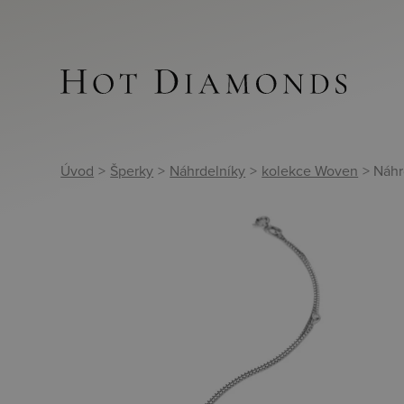
Úvod
>
Šperky
>
Náhrdelníky
>
kolekce Woven
> Náh