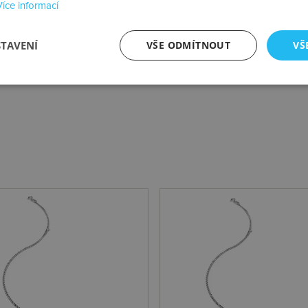
Více informací
Váha
STAVENÍ
VŠE ODMÍTNOUT
VŠ
Průměr