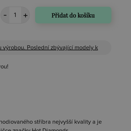
Přidat do košíku
 výrobou. Poslední zbývající modely k
vou!
hodiovaného stříbra nejvyšší kvality a je
bičce značky Hot Diamonds.