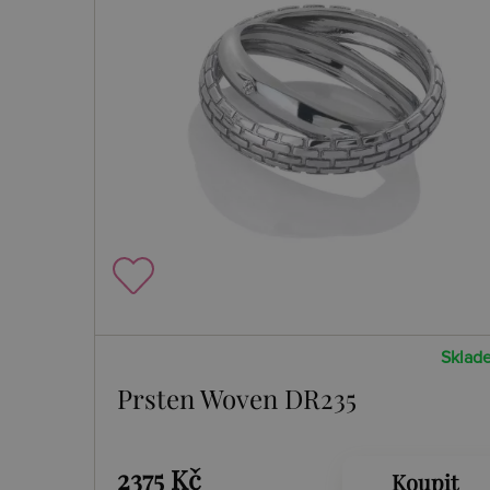
Sklad
Prsten Woven DR235
2375 Kč
Koupit