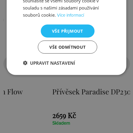
souhlasíte se všemi soubory cookie v
souladu s našimi zásadami používání
souborů cookie.
Více informací
VŠE PŘIJMOUT
VŠE ODMÍTNOUT
UPRAVIT NASTAVENÍ
Přívěsek Paradise DP230
Stříbr
Loot D
2659 Kč
1525 Kč
Skladem
Skladem