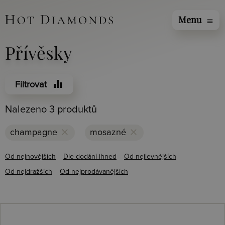
Menu
menu
Přívěsky
equalizer
Filtrovat
Nalezeno 3 produktů
clear
clear
champagne
mosazné
Od nejnovějších
Dle dodání ihned
Od nejlevnějších
Od nejdražších
Od nejprodávanějších