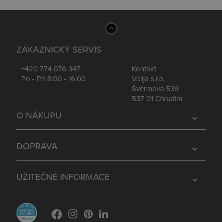
ZÁKAZNICKÝ SERVIS
+420 774 076 347
Kontakt
Po - Pá 8:00 - 16:00
Velija s.r.o.
Švermova 539
537 01 Chrudim
O NÁKUPU
expand_more
DOPRAVA
expand_more
UŽITEČNÉ INFORMACE
expand_more