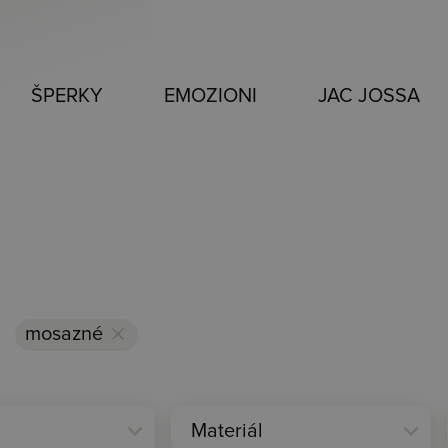
ŠPERKY
EMOZIONI
JAC JOSSA
mosazné
clear
expand_more
expand_more
Materiál