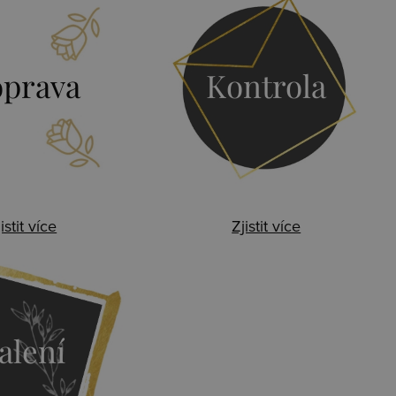
prava
Kontrola
istit více
Zjistit více
alení