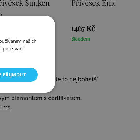
mozioni Ice Coin
Přívěsek Emozioni F
Coin
1467 Kč
Skladem
Používáním našich
i používání
E PŘIJMOUT
 kvality(925/1000). Je to nejbohatší
avým diamantem s certifikátem.
rms
.