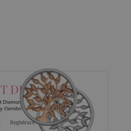
T DIAMONDS
ot Diamonds a
y členství.
Registrace