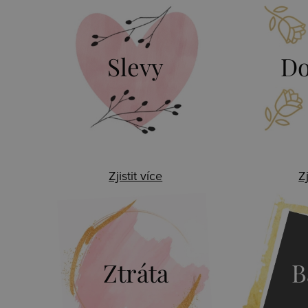
Slevy
Do
Zjistit více
Zj
Ztráta
B