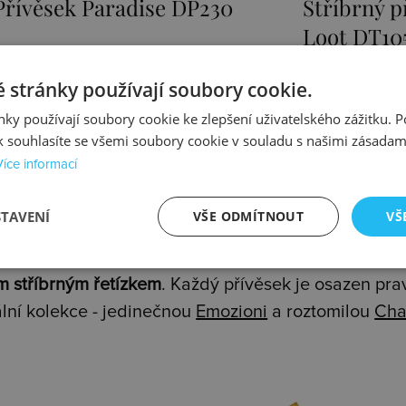
Stříbrný přívěsek Sunken
Přívěsek E
Loot DT105
1525 Kč
1467 Kč
 stránky používají soubory cookie.
Skladem
Skladem
ky používají soubory cookie ke zlepšení uživatelského zážitku. 
 souhlasíte se všemi soubory cookie v souladu s našimi zásadam
Více informací
STAVENÍ
VŠE ODMÍTNOUT
VŠ
y z rhodiovaného nebo zlaceného stříbra prvotřídní
m stříbrným řetízkem
. Každý přívěsek je osazen pr
lní kolekce - jedinečnou
Emozioni
a roztomilou
Cha