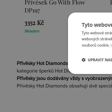
Přívěsek Paradise DP230
2659 Kč
Tyto webové
Skladem
Tyto webové strán
webových stránek
souborů cookie.
UPRAVIT NA
Přívěsky Hot Diamonds
jsou nádherné šperk
kategorie šperků Hot Diamonds.
Přívěsky jsou dodávány vždy s vyobrazený
Přívěsky Hot Diamonds obsahují dvě speciá