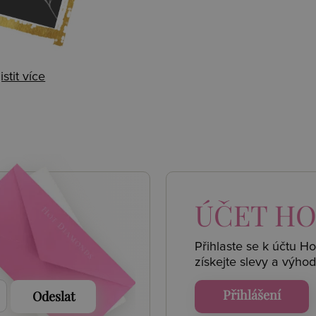
istit více
 AKCE
ÚČET
HO
Přihlaste se k účtu H
získejte
slevy a výhod
Přihlášení
Odeslat