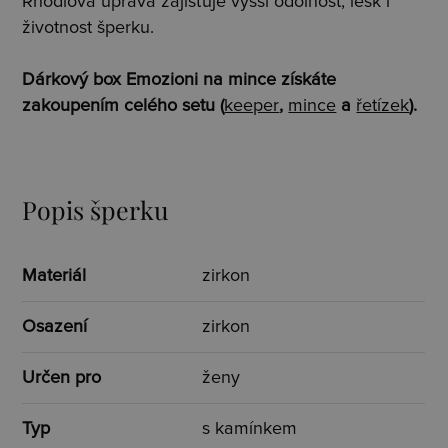
Rhodiová úprava zajišťuje vyšší odolnost, lesk i
životnost šperku.
Dárkový box Emozioni na mince získáte
zakoupením celého setu (
keeper
,
mince
a
řetízek
).
Popis šperku
Materiál
zirkon
Osazení
zirkon
Určen pro
ženy
Typ
s kamínkem