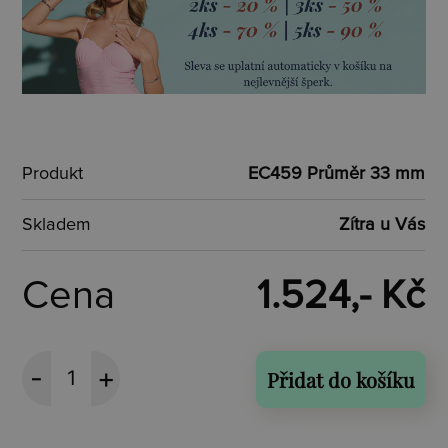
Produkt
EC459 Průměr 33 mm
Skladem
Zítra u Vás
Cena
1.524,- Kč
Přidat do košíku