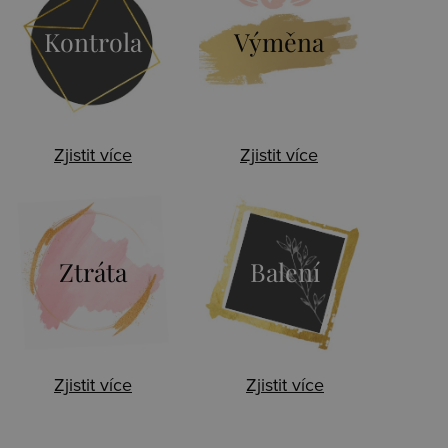
Kontrola
Výměna
Zjistit více
Zjistit více
Ztráta
Balení
Zjistit více
Zjistit více