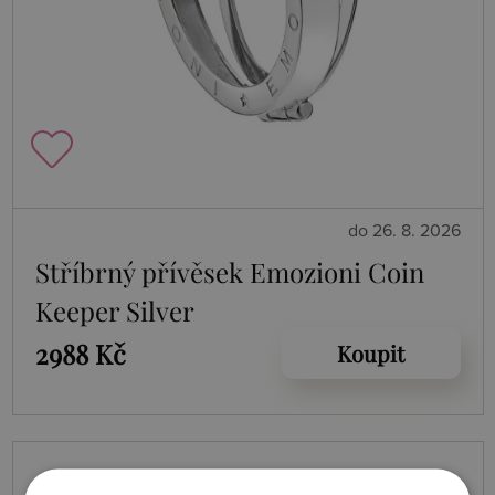
do 26. 8. 2026
Stříbrný přívěsek Emozioni Coin
Keeper Silver
2988 Kč
Koupit