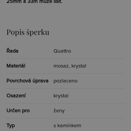
25mm a 33m může lišit.
Popis šperku
Řada
Quattro
Materiál
mosaz, krystal
Povrchová úprava
pozlaceno
Osazení
krystal
Určen pro
ženy
Typ
s kamínkem