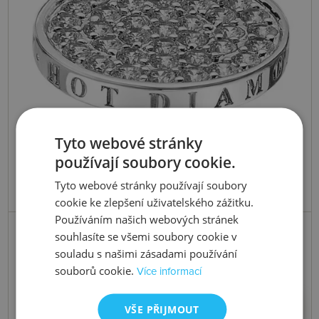
Tyto webové stránky
používají soubory cookie.
Tyto webové stránky používají soubory
cookie ke zlepšení uživatelského zážitku.
Používáním našich webových stránek
Skladem
souhlasíte se všemi soubory cookie v
Přívěsek Emozioni Ice Sparkle Coin
souladu s našimi zásadami používání
souborů cookie.
Více informací
2055 Kč
Koupit
VŠE PŘIJMOUT