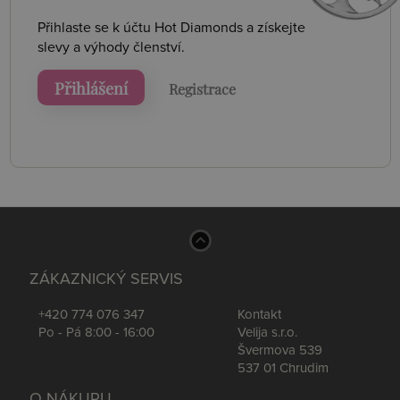
Přihlaste se k účtu Hot Diamonds a získejte
slevy a výhody členství.
Přihlášení
Registrace
ZÁKAZNICKÝ SERVIS
+420 774 076 347
Kontakt
Po - Pá 8:00 - 16:00
Velija s.r.o.
Švermova 539
537 01 Chrudim
O NÁKUPU