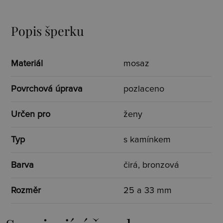
Popis šperku
Materiál
mosaz
Povrchová úprava
pozlaceno
Určen pro
ženy
Typ
s kamínkem
Barva
čirá, bronzová
Rozměr
25 a 33 mm