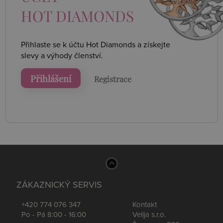
HOT DIAMONDS
Přihlaste se k účtu Hot Diamonds a získejte
slevy a výhody členství.
Přihlášení
Registrace
ZÁKAZNICKÝ SERVIS
+420 774 076 347
Kontakt
Po - Pá 8:00 - 16:00
Velija s.r.o.