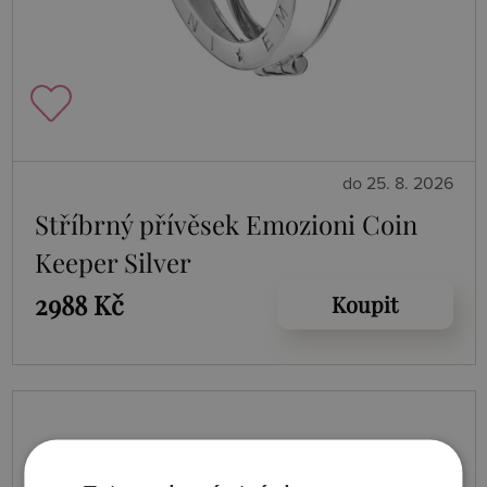
do 25. 8. 2026
Stříbrný přívěsek Emozioni Coin
Keeper Silver
2988 Kč
Koupit