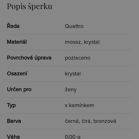
Popis šperku
Řada
Quattro
Materiál
mosaz, krystal
Povrchová úprava
pozlaceno
Osazení
krystal
Určen pro
ženy
Typ
s kamínkem
Barva
černá, čirá, bronzová
Váha
0.00 g