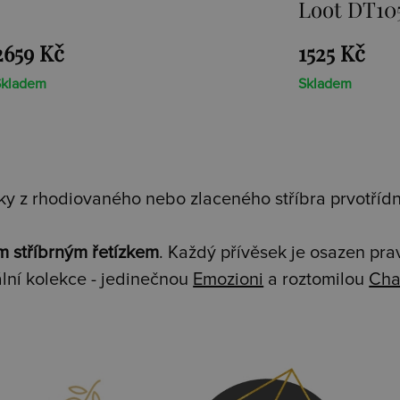
Loot DT105
1525 Kč
1467 Kč
Skladem
Skladem
y z rhodiovaného nebo zlaceného stříbra prvotřídní
m stříbrným řetízkem
. Každý přívěsek je osazen pr
lní kolekce - jedinečnou
Emozioni
a roztomilou
Cha