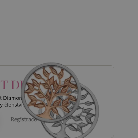
T DIAMONDS
ot Diamonds a
y členství.
Registrace