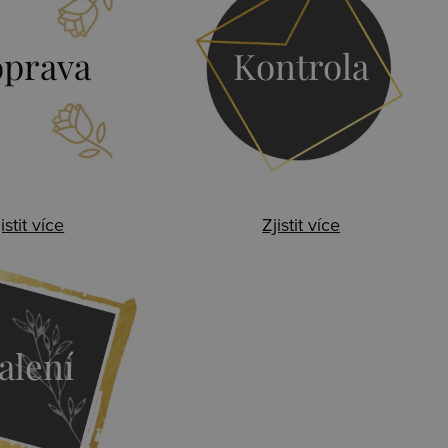
prava
Kontrola
istit více
Zjistit více
alení