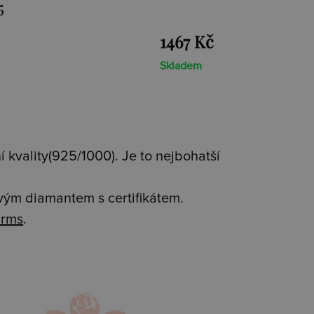
Coin
1467 Kč
Skladem
 kvality(925/1000). Je to nejbohatší
avým diamantem s certifikátem.
rms
.