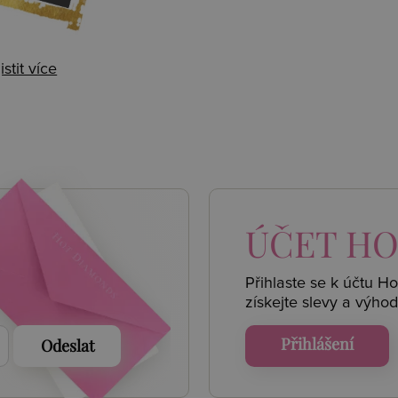
istit více
 AKCE
ÚČET
HO
Přihlaste se k účtu H
získejte
slevy a výhod
Přihlášení
Odeslat