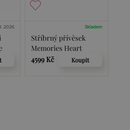
8. 2026
Skladem
i
Stříbrný přívěsek
e
Memories Heart
Locket
4599 Kč
t
Koupit