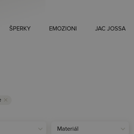
ŠPERKY
EMOZIONI
JAC JOSSA
e
clear
expand_more
expand_more
Materiál