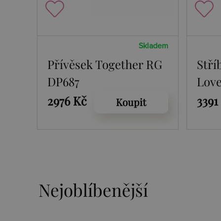
Skladem
Přívěsek Together RG
Stří
DP687
Lov
2976 Kč
3391
Koupit
Nejoblíbenější