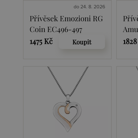
do 24. 8. 2026
Přívěsek Emozioni RG
Přív
Coin EC496-497
Amul
1475 Kč
1828
Koupit