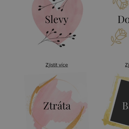
Slevy
Do
Zjistit více
Zj
Ztráta
B