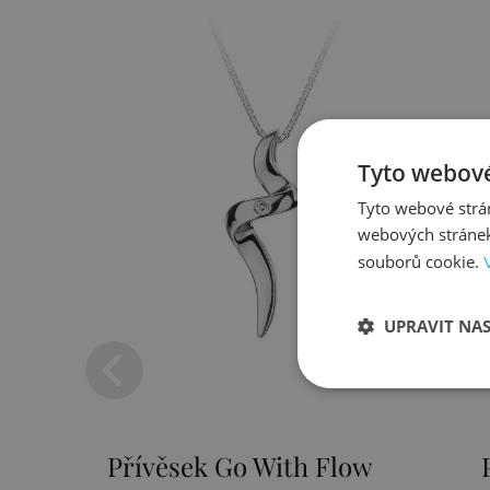
Tyto webové
Tyto webové strán
webových stránek
souborů cookie.
UPRAVIT NA
Přívěsek Paradise DP230