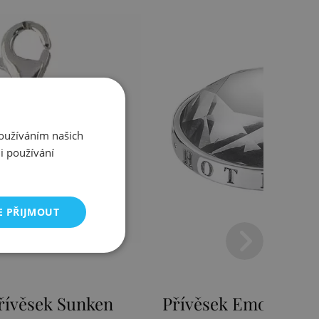
Používáním našich
i používání
E PŘIJMOUT
mozioni Ice Coin
Přívěsek Emozioni F