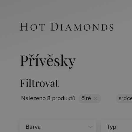
Přívěsky
Filtrovat
Nalezeno 8 produktů
čiré
clear
srdc
expand_more
Barva
Typ