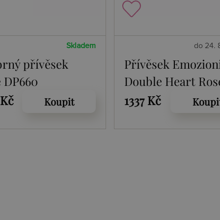
Skladem
do 24. 
brný přívěsek
Přívěsek Emozion
e DP660
Double Heart Ros
Gold Coin
 Kč
1337 Kč
Koupit
Koupi