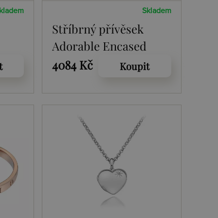
kladem
Skladem
Stříbrný přívěsek
Adorable Encased
DP691
4084 Kč
t
Koupit