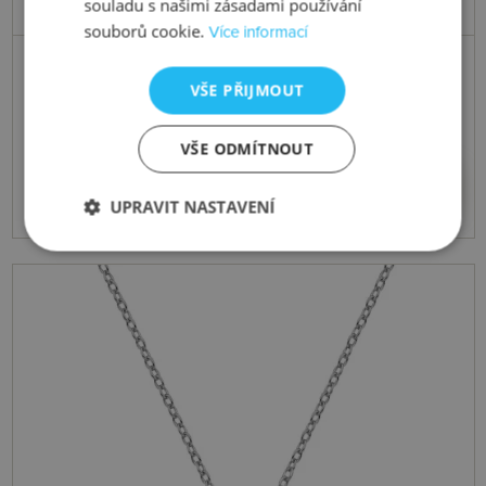
souladu s našimi zásadami používání
souborů cookie.
Více informací
Skladem
VŠE PŘIJMOUT
Přívěsek Diamond Amulets DP722
VŠE ODMÍTNOUT
1828 Kč
Koupit
UPRAVIT NASTAVENÍ