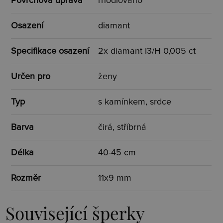
Povrchová úprava
rhodiováno
Osazení
diamant
Specifikace osazení
2x diamant I3/H 0,005 ct
Určen pro
ženy
Typ
s kamínkem, srdce
Barva
čirá, stříbrná
Délka
40-45 cm
Rozměr
11x9 mm
Související šperky