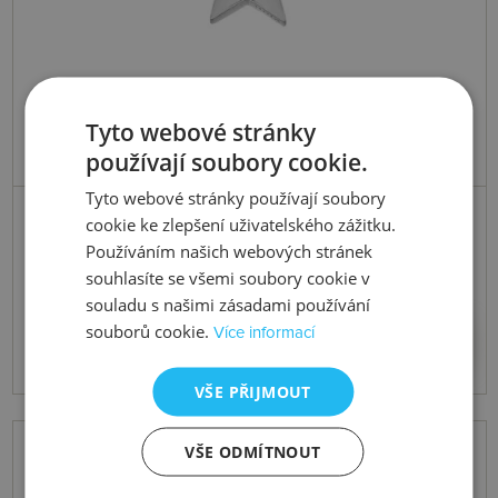
Tyto webové stránky
používají soubory cookie.
Tyto webové stránky používají soubory
Skladem
cookie ke zlepšení uživatelského zážitku.
Přívěsek Diamond Amulets DP722
Používáním našich webových stránek
souhlasíte se všemi soubory cookie v
souladu s našimi zásadami používání
1828 Kč
Koupit
souborů cookie.
Více informací
VŠE PŘIJMOUT
VŠE ODMÍTNOUT