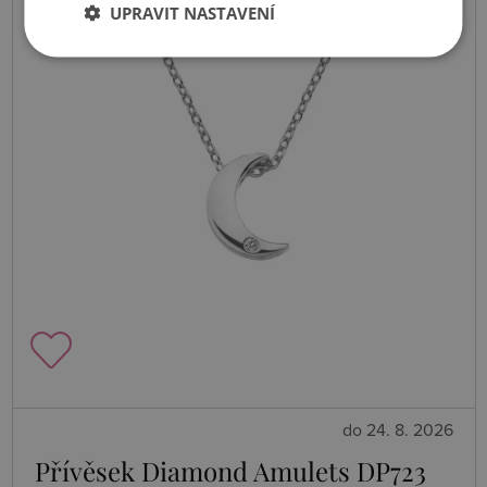
UPRAVIT NASTAVENÍ
do 24. 8. 2026
Přívěsek Diamond Amulets DP723