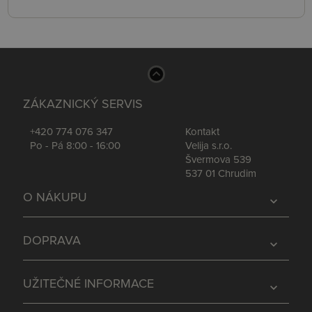
ZÁKAZNICKÝ SERVIS
+420 774 076 347
Kontakt
Po - Pá 8:00 - 16:00
Velija s.r.o.
Švermova 539
537 01 Chrudim
O NÁKUPU
expand_more
DOPRAVA
expand_more
UŽITEČNÉ INFORMACE
expand_more