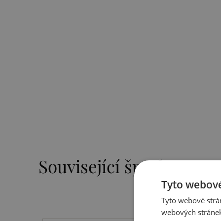
Související šperky
Tyto webové
Tyto webové strán
webových stránek