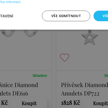
Více informací
STAVENÍ
VŠE ODMÍTNOUT
VŠ
Skladem
S
šnice Diamond
Přívěsek Diamon
lets DE616
Amulets DP722
 Kč
1828 Kč
Koupit
Koupit