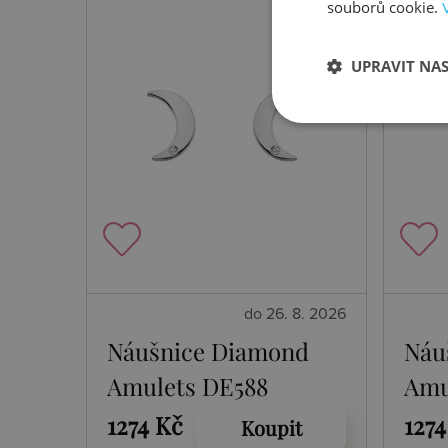
souborů cookie.
UPRAVIT NA
do 26. 8. 2026
Náušnice Diamond
Náu
Amulets DE588
Amu
1274 Kč
1274
Koupit