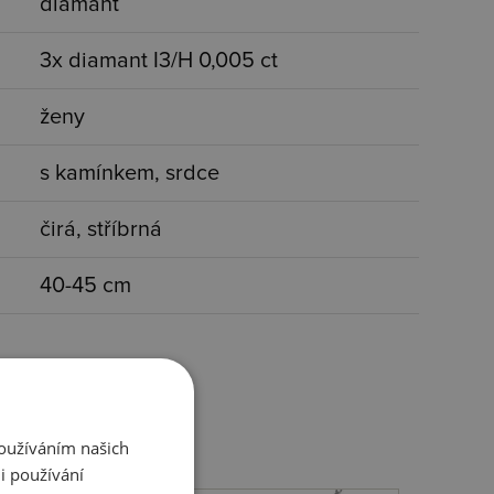
diamant
3x diamant I3/H 0,005 ct
ženy
s kamínkem, srdce
čirá, stříbrná
40-45 cm
Používáním našich
i používání