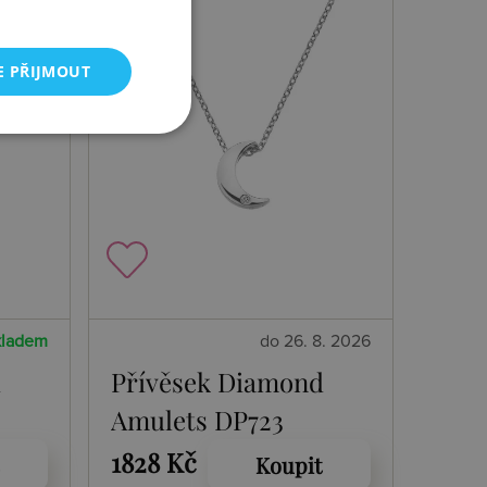
E PŘIJMOUT
kladem
do 26. 8. 2026
d
Přívěsek Diamond
Amulets DP723
1828 Kč
Koupit