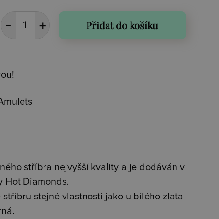
Přidat do košíku
vou!
Amulets
ného stříbra nejvyšší kvality a je dodáván v
ky Hot Diamonds.
stříbru stejné vlastnosti jako u bílého zlata
rná.