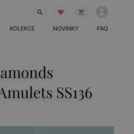
person
search
favorite
shopping_cart
KOLEKCE
NOVINKY
FAQ
Diamonds
Amulets SS136