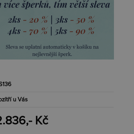
S136
ozítří u Vás
2.836,- Kč