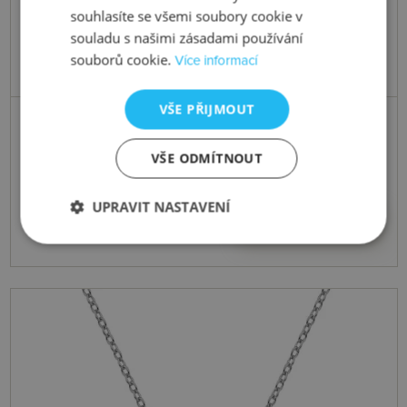
souhlasíte se všemi soubory cookie v
souladu s našimi zásadami používání
souborů cookie.
Více informací
VŠE PŘIJMOUT
Skladem
Přívěsek Diamond Amulets DP722
VŠE ODMÍTNOUT
UPRAVIT NASTAVENÍ
1828 Kč
Koupit