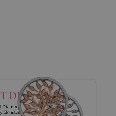
T DIAMONDS
ot Diamonds a
y členství.