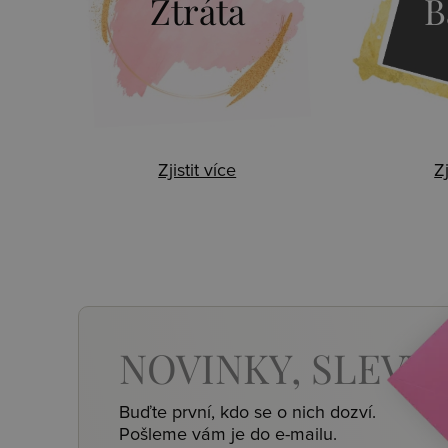
Ztráta
B
Zjistit více
Zj
NOVINKY,
SLEVY,
Buďte první, kdo se o nich dozví.
Pošleme vám je do e-mailu.