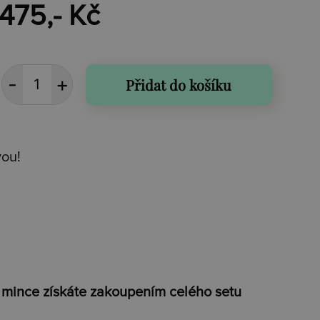
.475,- Kč
Přidat do košíku
vou!
 mince získáte zakoupením celého setu