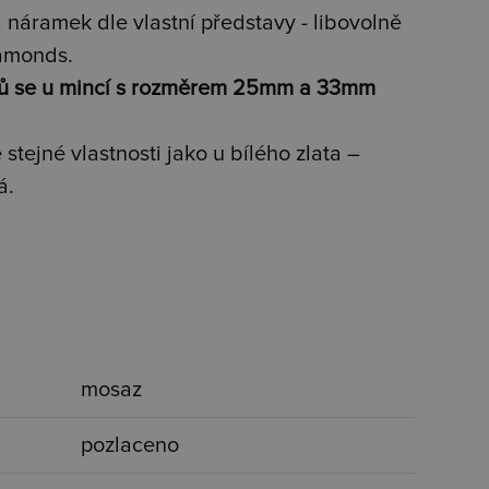
 náramek dle vlastní představy - libovolně
amonds.
ků se u mincí s rozměrem 25mm a 33mm
stejné vlastnosti jako u bílého zlata –
á.
mosaz
pozlaceno