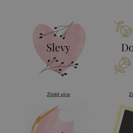
Slevy
Do
Zjistit více
Zj