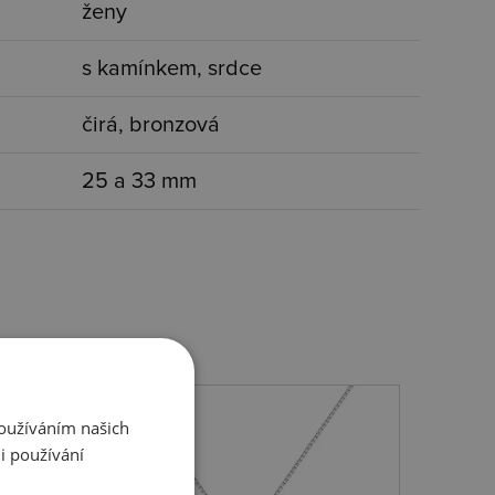
ženy
s kamínkem, srdce
čirá, bronzová
25 a 33 mm
Používáním našich
i používání