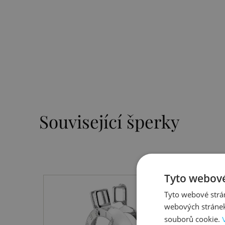
Související šperky
Tyto webové
Tyto webové strán
webových stránek
souborů cookie.