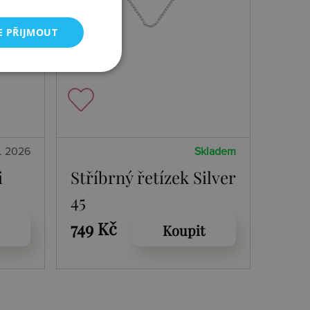
E PŘIJMOUT
8. 2026
Skladem
i
Stříbrný řetízek Silver
45
749 Kč
Koupit