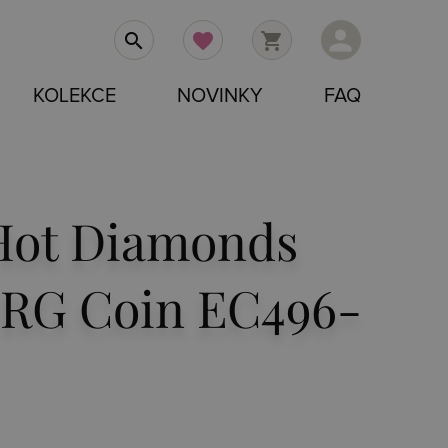
person
search
favorite
shopping_cart
KOLEKCE
NOVINKY
FAQ
Hot Diamonds
 RG Coin EC496-