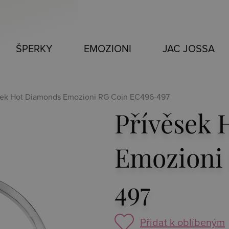
ŠPERKY
EMOZIONI
JAC JOSSA
sek Hot Diamonds Emozioni RG Coin EC496-497
Přívěsek 
Emozioni
497
Přidat k oblíbeným