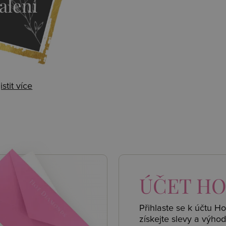
alení
istit více
 AKCE
ÚČET
HO
Přihlaste se k účtu H
získejte
slevy a výhod