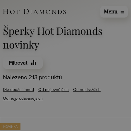
Menu
menu
Šperky Hot Diamonds
novinky
equalizer
Filtrovat
Nalezeno 213 produktů
Dle dodání ihned
Od nejlevnějších
Od nejdražších
Od nejprodávanějších
NOVINKA