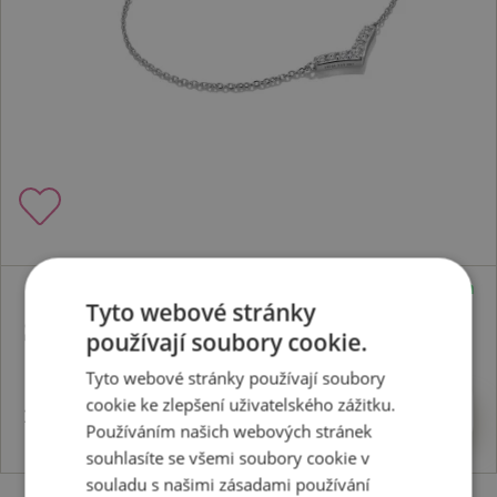
Skladem
Tyto webové stránky
Stříbrný náramek Lustre DL720
používají soubory cookie.
Tyto webové stránky používají soubory
cookie ke zlepšení uživatelského zážitku.
2694 Kč
Koupit
Používáním našich webových stránek
souhlasíte se všemi soubory cookie v
souladu s našimi zásadami používání