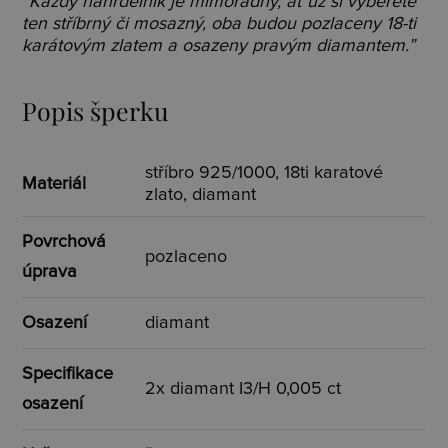
“Každý náhrdelník je mimořádný, ať už si vyberete
ten stříbrný či mosazný, oba budou pozlaceny 18-ti
karátovým zlatem a osazeny pravým diamantem.”
Popis šperku
stříbro 925/1000, 18ti karatové
Materiál
zlato, diamant
Povrchová
pozlaceno
úprava
Osazení
diamant
Specifikace
2x diamant I3/H 0,005 ct
osazení