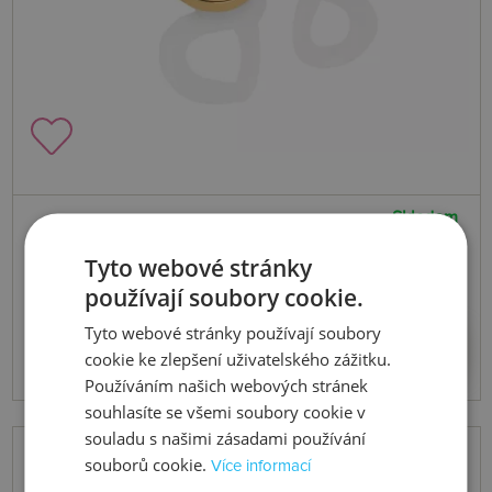
Skladem
Stříbrné pozlacené náušnice x Jac
Tyto webové stránky
Jossa Soul DE660
používají soubory cookie.
Tyto webové stránky používají soubory
3080 Kč
Koupit
cookie ke zlepšení uživatelského zážitku.
Používáním našich webových stránek
souhlasíte se všemi soubory cookie v
souladu s našimi zásadami používání
souborů cookie.
Více informací