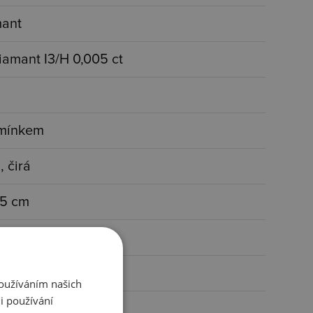
mant
iamant I3/H 0,005 ct
amínkem
, čirá
45 cm
 mm
 g
Používáním našich
i používání