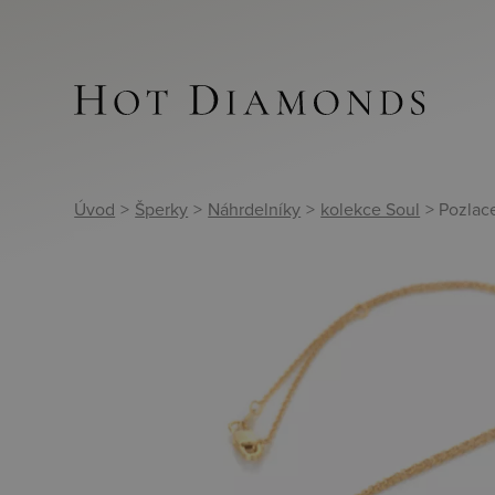
Úvod
>
Šperky
>
Náhrdelníky
>
kolekce Soul
> Pozlac