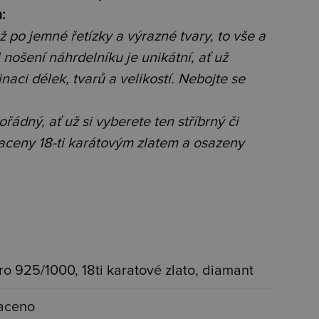
:
ž po jemné řetízky a výrazné tvary, to vše a
l nošení náhrdelníku je unikátní, ať už
naci délek, tvarů a velikostí. Nebojte se
ádný, ať už si vyberete ten stříbrný či
ceny 18-ti karátovým zlatem a osazeny
bro 925/1000, 18ti karatové zlato, diamant
aceno