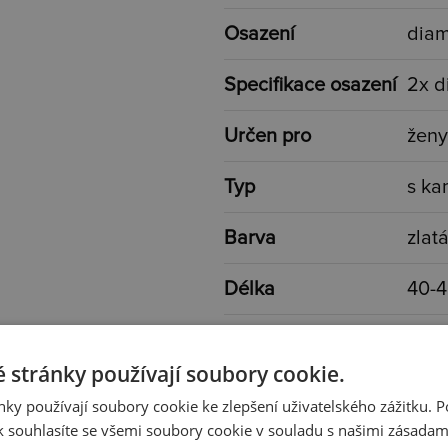
Osazení
dia
Specifikace osazení
2x d
Určen pro
ženy
Typ
s k
Barva
zlatá
Délka
40-
Rozměr
9x7
 stránky používají soubory cookie.
Váha
0,40
ky používají soubory cookie ke zlepšení uživatelského zážitku. 
 souhlasíte se všemi soubory cookie v souladu s našimi zásadam