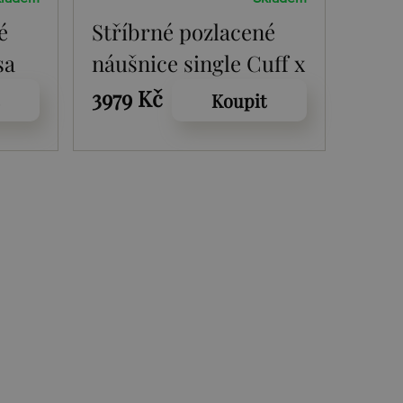
é
Stříbrné pozlacené
sa
náušnice single Cuff x
Jac Jossa Soul DE664
3979 Kč
Koupit