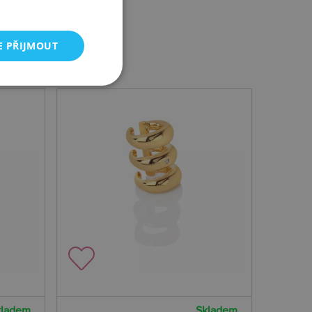
E PŘIJMOUT
kladem
Skladem