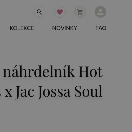
person
search
favorite
shopping_cart
KOLEKCE
NOVINKY
FAQ
 náhrdelník Hot
x Jac Jossa Soul