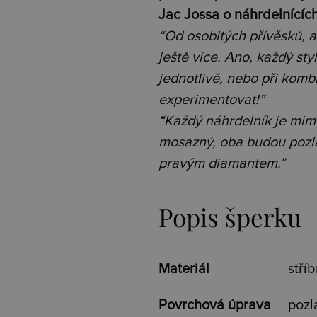
Jac Jossa o náhrdelnících
“Od osobitých přívěsků, a
ještě více. Ano, každý sty
jednotlivě, nebo při kombi
experimentovat!”
“Každý náhrdelník je mimoř
mosazný, oba budou pozla
pravým diamantem.”
Popis šperku
Materiál
stří
Povrchová úprava
pozl