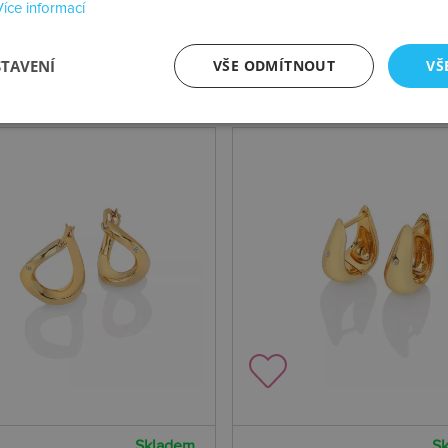
Více informací
STAVENÍ
VŠE ODMÍTNOUT
VŠ
Skladem
S