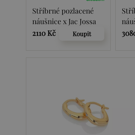
Stříbrné pozlacené
Stř
náušnice x Jac Jossa
náuš
Soul DE659
Sou
2110 Kč
308
Koupit