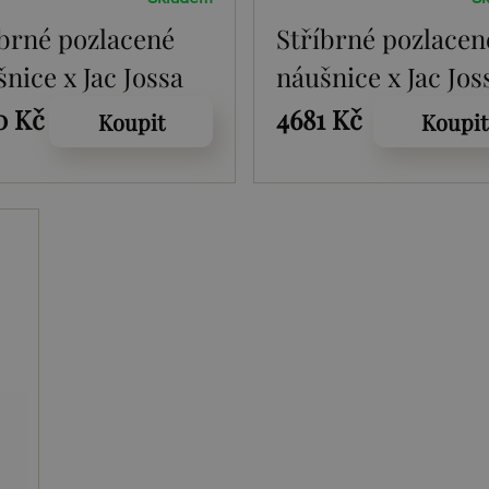
íbrné pozlacené
Stříbrné pozlacen
nice x Jac Jossa
náušnice x Jac Jos
l DE660
Soul DE661
0 Kč
4681 Kč
Koupit
Koupit