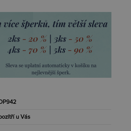
DP942
pozítří u Vás