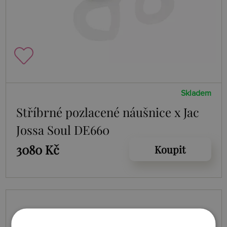
Skladem
Stříbrné pozlacené náušnice x Jac
Jossa Soul DE660
3080 Kč
Koupit