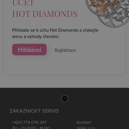
ÚČET
HOT DIAMONDS
Přihlaste se k účtu Hot Diamonds a získejte
slevy a výhody členství.
Přihlášení
Registrace
ZÁKAZNICKÝ SERVIS
+420 774 076 347
Kontakt
Po - Pá 8:00 - 16:00
Velija s.r.o.