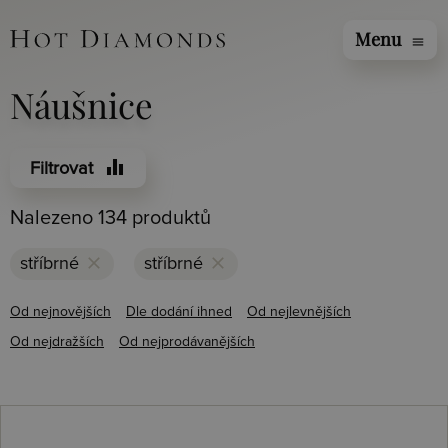
Menu
menu
Náušnice
equalizer
Filtrovat
Nalezeno 134 produktů
clear
clear
stříbrné
stříbrné
Od nejnovějších
Dle dodání ihned
Od nejlevnějších
Od nejdražších
Od nejprodávanějších