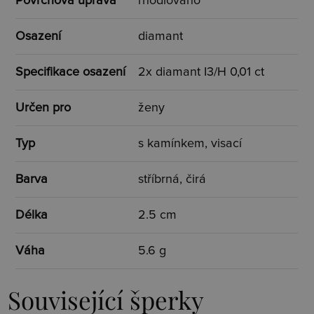
Povrchová úprava
rhodiováno
Osazení
diamant
Specifikace osazení
2x diamant I3/H 0,01 ct
Určen pro
ženy
Typ
s kamínkem, visací
Barva
stříbrná, čirá
Délka
2.5 cm
Váha
5.6 g
Související šperky