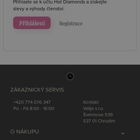
Přihlaste se k účtu Hot Diamonds a získejte
slevy a výhody členství.
Přihlášení
Registrace
ZÁKAZNICKÝ SERVIS
+420 774 076 347
Kontakt
Po - Pá 8:00 - 16:00
Velija s.r.o.
Švermova 539
537 01 Chrudim
O NÁKUPU
expand_more