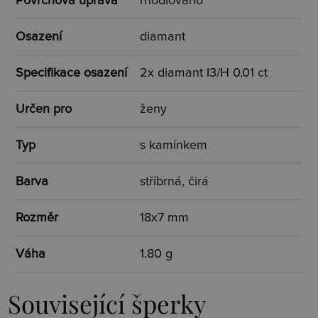
Povrchová úprava
rhodiováno
Osazení
diamant
Specifikace osazení
2x diamant I3/H 0,01 ct
Určen pro
ženy
Typ
s kamínkem
Barva
stříbrná, čirá
Rozměr
18x7 mm
Váha
1.80 g
Související šperky