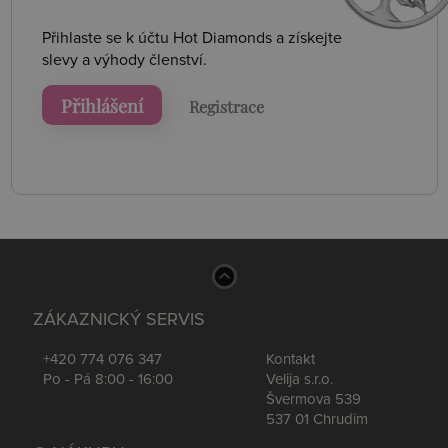
Přihlaste se k účtu Hot Diamonds a získejte
slevy a výhody členství.
Přihlášení
Registrace
ZÁKAZNICKÝ SERVIS
+420 774 076 347
Kontakt
Po - Pá 8:00 - 16:00
Velija s.r.o.
Švermova 539
537 01 Chrudim