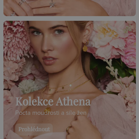
Kolekce Athena
Pocta moudrosti a síle žen
Prohlédnout