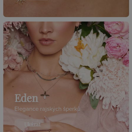
Eden
Elegance rajských šperků
Ukázat