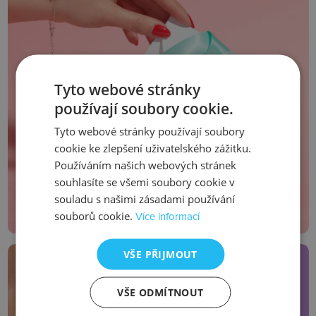
Tyto webové stránky
Silver Whisper
používají soubory cookie.
Tyto webové stránky používají soubory
Jedinečná dárková kolekce
cookie ke zlepšení uživatelského zážitku.
Používáním našich webových stránek
Zjistit více
souhlasíte se všemi soubory cookie v
souladu s našimi zásadami používání
souborů cookie.
Více informací
VŠE PŘIJMOUT
VŠE ODMÍTNOUT