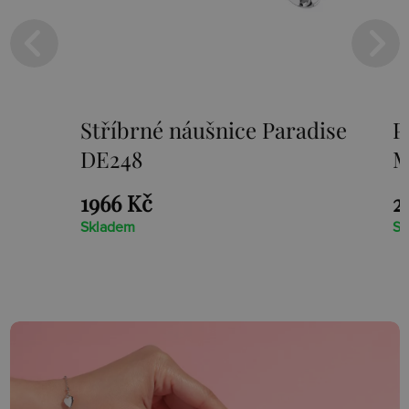
Stříbrné náušnice Paradise
Přívěs
DE248
Memor
1966 Kč
2976 K
Skladem
Skladem