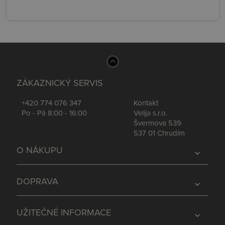
ZÁKAZNICKÝ SERVIS
+420 774 076 347
Kontakt
Po - Pá 8:00 - 16:00
Velija s.r.o.
Švermova 539
537 01 Chrudim
O NÁKUPU
expand_more
DOPRAVA
expand_more
UŽITEČNÉ INFORMACE
expand_more