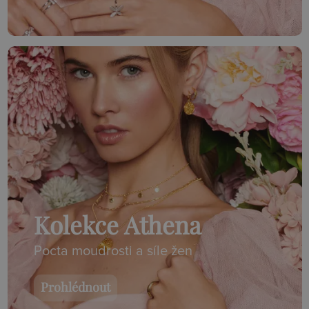
Kolekce Athena
Pocta moudrosti a síle žen
Prohlédnout