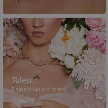
Eden
Elegance rajských šperků
Ukázat