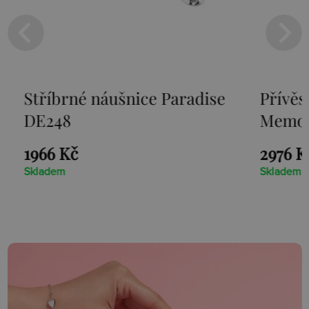
Stříbrné náušnice Paradise
Přívěs
DE248
Memor
1966 Kč
2976 K
Skladem
Skladem