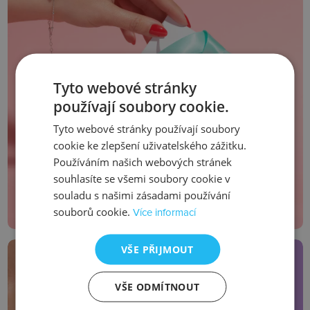
Tyto webové stránky
Silver Whisper
používají soubory cookie.
Tyto webové stránky používají soubory
Jedinečná dárková kolekce
cookie ke zlepšení uživatelského zážitku.
Používáním našich webových stránek
Zjistit více
souhlasíte se všemi soubory cookie v
souladu s našimi zásadami používání
souborů cookie.
Více informací
VŠE PŘIJMOUT
VŠE ODMÍTNOUT