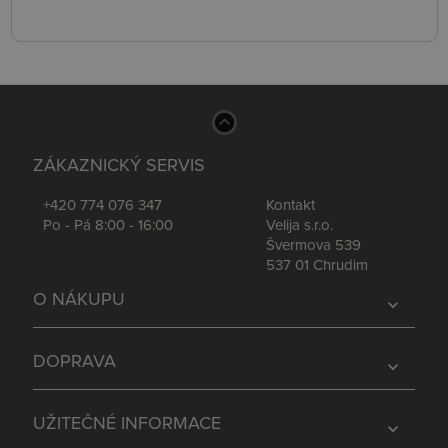
ZÁKAZNICKÝ SERVIS
+420 774 076 347
Kontakt
Po - Pá 8:00 - 16:00
Velija s.r.o.
Švermova 539
537 01 Chrudim
O NÁKUPU
expand_more
DOPRAVA
expand_more
UŽITEČNÉ INFORMACE
expand_more