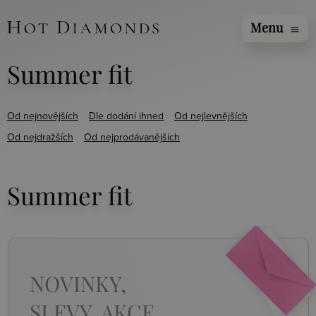
Menu
menu
Summer fit
Od nejnovějších
Dle dodání ihned
Od nejlevnějších
Od nejdražších
Od nejprodávanějších
Summer fit
NOVINKY,
SLEVY, AKCE