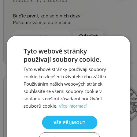
Buďte první, kdo se o nich dozví.
Pošleme vám je do e-mailu.
Odeslat
Tyto webové stránky
používají soubory cookie.
Tyto webové stránky používají soubory
cookie ke zlepšení uživatelského zážitku.
Používáním našich webových stránek
souhlasíte se všemi soubory cookie v
ÚČET
souladu s našimi zásadami používání
HOT DIAMONDS
souborů cookie.
Více informací
VŠE PŘIJMOUT
Přihlaste se k účtu Hot Diamonds a získejte
slevy a výhody členství.