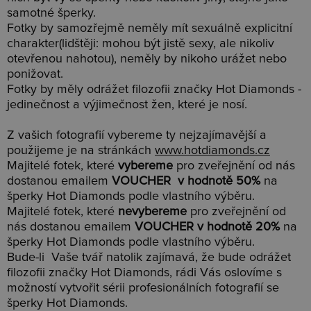
samotné šperky.
Fotky by samozřejmě neměly mít sexuálně explicitní
charakter(lidštěji: mohou být jistě sexy, ale nikoliv
otevřenou nahotou), neměly by nikoho urážet nebo
ponižovat.
Fotky by měly odrážet filozofii značky Hot Diamonds -
jedinečnost a výjimečnost žen, které je nosí.
Z vašich fotografií vybereme ty nejzajímavější a
použijeme je na stránkách
www.hotdiamonds.cz
Majitelé fotek, které
vybereme
pro zveřejnění od nás
dostanou emailem
VOUCHER v hodnotě 50%
na
šperky Hot Diamonds podle vlastního výběru.
Majitelé fotek, které
nevybereme
pro zveřejnění od
nás dostanou emailem
VOUCHER v hodnotě 20%
na
šperky Hot Diamonds podle vlastního výběru.
Bude-li Vaše tvář natolik zajímavá, že bude odrážet
filozofii značky Hot Diamonds, rádi Vás oslovíme s
možností vytvořit sérii profesionálních fotografií se
šperky Hot Diamonds.