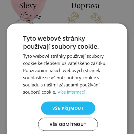
Slevy
Doprava
Tyto webové stránky
Zjistit více
Zjistit více
používají soubory cookie.
Tyto webové stránky používají soubory
cookie ke zlepšení uživatelského zážitku.
Používáním našich webových stránek
Kontrola
Výměna
souhlasíte se všemi soubory cookie v
souladu s našimi zásadami používání
souborů cookie.
Více informací
VŠE PŘIJMOUT
Zjistit více
Zjistit více
VŠE ODMÍTNOUT