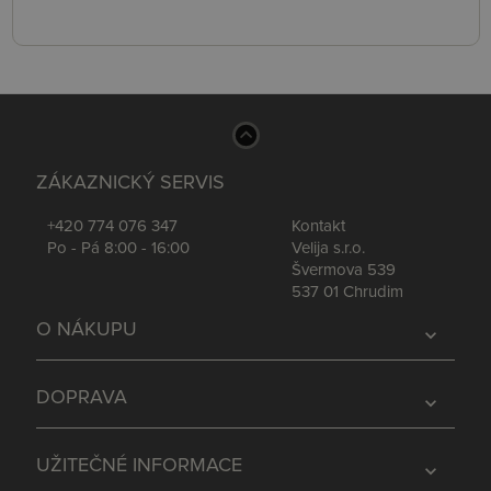
ZÁKAZNICKÝ SERVIS
+420 774 076 347
Kontakt
Po - Pá 8:00 - 16:00
Velija s.r.o.
Švermova 539
537 01 Chrudim
O NÁKUPU
expand_more
DOPRAVA
expand_more
UŽITEČNÉ INFORMACE
expand_more