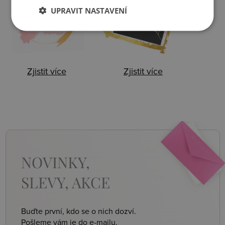
UPRAVIT NASTAVENÍ
Ztráta
Balení
Zjistit více
Zjistit více
NOVINKY,
SLEVY, AKCE
Buďte první, kdo se o nich dozví.
Pošleme vám je do e-mailu.