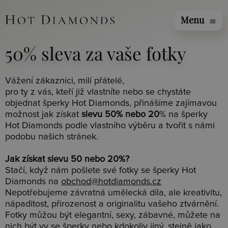
Menu
menu
50% sleva za vaše fotky
Vážení zákazníci, milí přátelé,
pro ty z vás, kteří již vlastníte nebo se chystáte
objednat šperky Hot Diamonds, přinášíme zajímavou
možnost jak získat
slevu 50% nebo 20
% na šperky
Hot Diamonds podle vlastního výběru a tvořit s námi
podobu našich stránek.
Jak získat slevu 50 nebo 20%?
Stačí, když nám pošlete své fotky se šperky Hot
Diamonds na
obchod@hotdiamonds.cz
Nepotřebujeme závratná umělecká díla, ale kreativitu,
nápaditost, přirozenost a originalitu vašeho ztvárnění.
Fotky můžou být elegantní, sexy, zábavné, můžete na
nich být vy se šperky nebo kdokoliv jiný, stejně jako