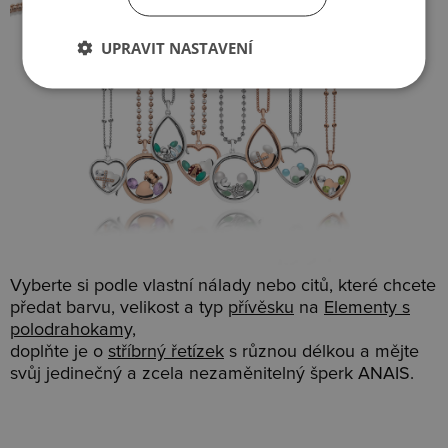
UPRAVIT NASTAVENÍ
Vyberte si podle vlastní nálady nebo citů, které chcete
předat barvu, velikost a typ
přívěsku
na
Elementy s
polodrahokamy,
doplňte je o
stříbrný řetízek
s různou délkou a mějte
svůj jedinečný a zcela nezaměnitelný šperk ANAIS.