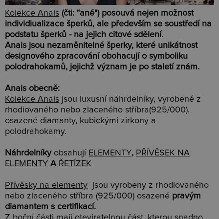
Kolekce Anais
(čti: "ané") posouvá nejen možnost
individiualizace šperků, ale především se soustředí na
podstatu šperků - na jejich citové sdělení.
Anais jsou nezaměnitelné šperky, které unikátnost
designového zpracování obohacují o symboliku
polodrahokamů, jejichž význam je po staletí znám.
Anais obecně:
Kolekce Anais
jsou luxusní náhrdelníky, vyrobené z
rhodiovaného nebo zlaceného stříbra(925/000),
osazené diamanty, kubickými zirkony a
polodrahokamy.
Náhrdelníky
obsahují
ELEMENTY
,
PŘÍVĚSEK NA
ELEMENTY
A
ŘETÍZEK
Přívěsky na elementy
jsou vyrobeny z rhodiovaného
nebo zlaceného stříbra (925/000) osazené
pravým
diamantem s certifikací.
Z boční části mají otevíratelnou část, kterou snadno