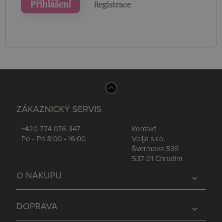
Přihlášení
Registrace
ZÁKAZNICKÝ SERVIS
+420 774 076 347
Kontakt
Po - Pá 8:00 - 16:00
Velija s.r.o.
Švermova 539
537 01 Chrudim
O NÁKUPU
expand_more
DOPRAVA
expand_more