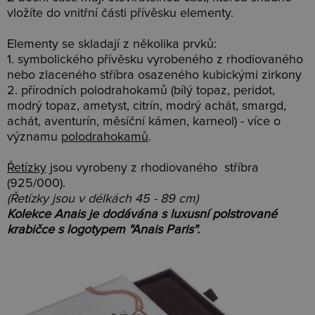
vložíte do vnitřní části přívěsku elementy.
Elementy se skladají z několika prvků:
1. symbolického přívěsku vyrobeného z rhodiovaného
nebo zlaceného stříbra osazeného kubickými zirkony
2. přírodních polodrahokamů (bílý topaz, peridot,
modrý topaz, ametyst, citrín, modrý achát, smargd,
achát, aventurín, měsíční kámen, karneol) - více o
významu
polodrahokamů
.
Řetízky
jsou vyrobeny z rhodiovaného stříbra
(925/000).
(Řetízky jsou v délkách 45 - 89 cm)
Kolekce Anais je dodávána s luxusní polstrované
krabičce s logotypem "Anais Paris".