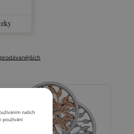
ězky
prodávanějších
T DIAMONDS
Používáním našich
ot Diamonds a
i používání
y členství.