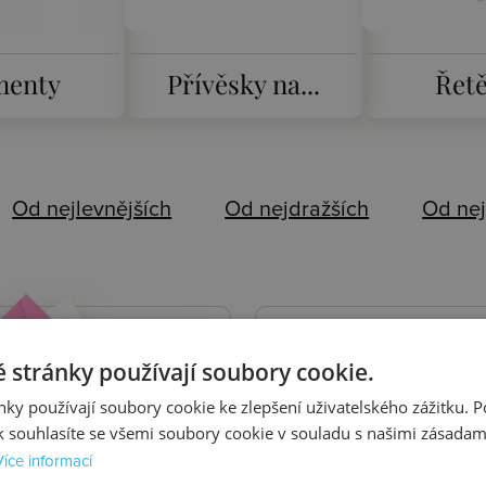
menty
Přívěsky na...
Řet
Od nejlevnějších
Od nejdražších
Od nej
 AKCE
ÚČET
HO
 stránky používají soubory cookie.
ky používají soubory cookie ke zlepšení uživatelského zážitku. 
Přihlaste se k účtu H
 souhlasíte se všemi soubory cookie v souladu s našimi zásadam
získejte
slevy a výhod
Více informací