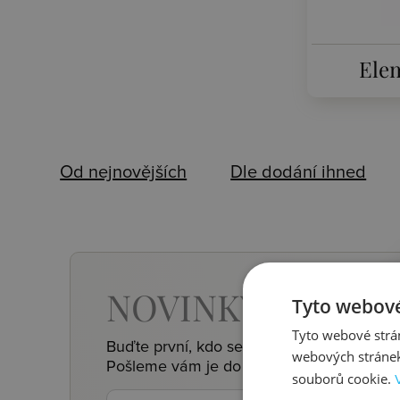
Ele
Od nejnovějších
Dle dodání ihned
NOVINKY,
SLEVY,
Tyto webové
Tyto webové strán
Buďte první, kdo se o nich dozví.
webových stránek
Pošleme vám je do e-mailu.
souborů cookie.