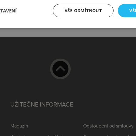
Přihlášení
Odeslat
STAVENÍ
VŠE ODMÍTNOUT
VŠ
UŽITEČNÉ INFORMACE
Magazín
Odstoupení od smlouvy