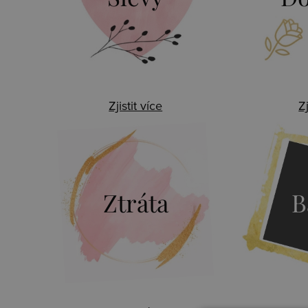
Zjistit více
Zj
Ztráta
B