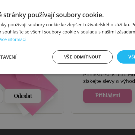
istit více
 stránky používají soubory cookie.
ky používají soubory cookie ke zlepšení uživatelského zážitku. 
 souhlasíte se všemi soubory cookie v souladu s našimi zásadam
Více informací
 AKCE
ÚČET
HO
STAVENÍ
VŠE ODMÍTNOUT
VŠ
Přihlaste se k účtu H
získejte
slevy a výhod
Přihlášení
Odeslat