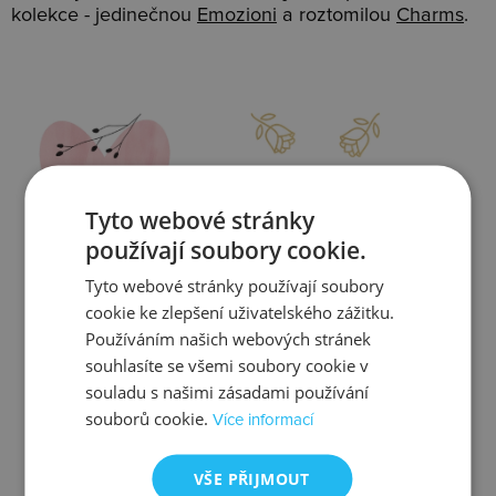
kolekce - jedinečnou
Emozioni
a roztomilou
Charms
.
Slevy
Doprava
Tyto webové stránky
používají soubory cookie.
Tyto webové stránky používají soubory
Zjistit více
Zjistit více
cookie ke zlepšení uživatelského zážitku.
Používáním našich webových stránek
souhlasíte se všemi soubory cookie v
souladu s našimi zásadami používání
souborů cookie.
Více informací
Kontrola
Výměna
VŠE PŘIJMOUT