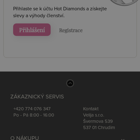
Přihlaste se k účtu Hot Diamonds a získejte
slevy a výhody členství.
Přihlášení
Registrace
ZÁKAZNICKÝ SERVIS
+420 774 076 347
Kontakt
Po - Pá 8:00 - 16:00
Velija s.r.o.
Švermova 539
537 01 Chrudim
O NÁKUPU