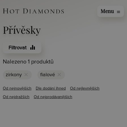
Menu
menu
Přívěsky
equalizer
Filtrovat
Nalezeno 1 produktů
clear
clear
zirkony
fialové
Od nejnovějších
Dle dodání ihned
Od nejlevnějších
Od nejdražších
Od nejprodávanějších