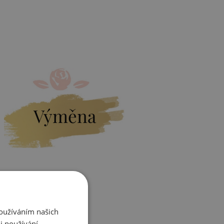
Výměna
Zjistit více
Používáním našich
i používání