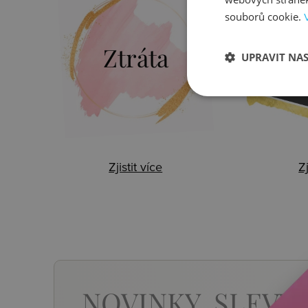
souborů cookie.
Ztráta
B
UPRAVIT NA
Zjistit více
Zj
NOVINKY,
SLEVY,