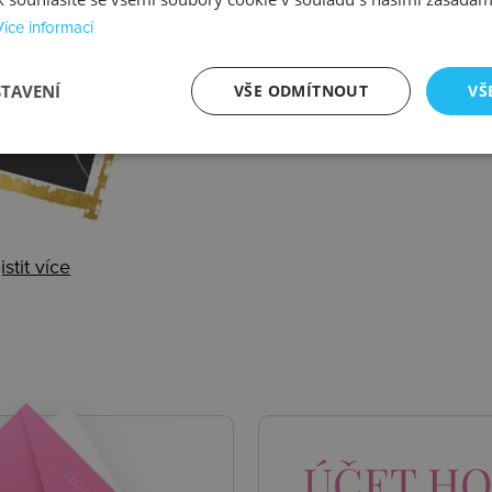
Více informací
alení
STAVENÍ
VŠE ODMÍTNOUT
VŠ
istit více
 AKCE
ÚČET
HO