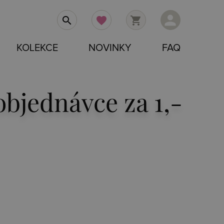
person
search
favorite
shopping_cart
KOLEKCE
NOVINKY
FAQ
bjednávce za 1,-