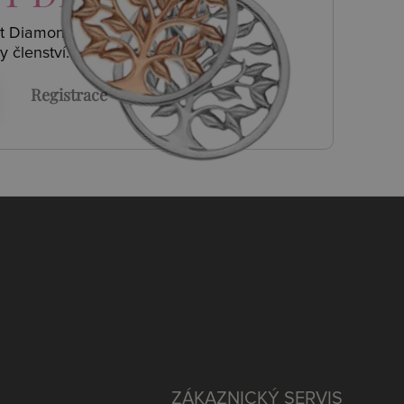
ot Diamonds a
y členství.
Registrace
ZÁKAZNICKÝ SERVIS