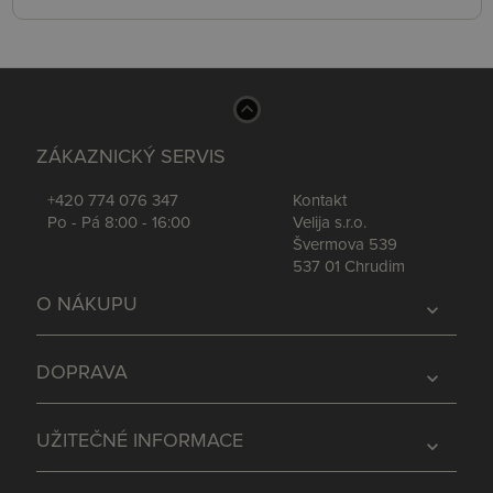
ZÁKAZNICKÝ SERVIS
+420 774 076 347
Kontakt
Po - Pá 8:00 - 16:00
Velija s.r.o.
Švermova 539
537 01 Chrudim
O NÁKUPU
expand_more
DOPRAVA
expand_more
UŽITEČNÉ INFORMACE
expand_more