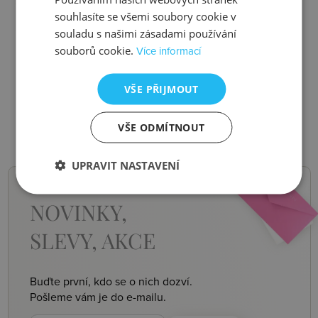
Ztráta
Balení
souhlasíte se všemi soubory cookie v
souladu s našimi zásadami používání
souborů cookie.
Více informací
Zjistit více
Zjistit více
VŠE PŘIJMOUT
VŠE ODMÍTNOUT
UPRAVIT NASTAVENÍ
NOVINKY,
SLEVY, AKCE
Buďte první, kdo se o nich dozví.
Pošleme vám je do e-mailu.