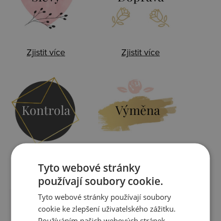
Zjistit více
Zjistit více
Kontrola
Výměna
Tyto webové stránky
Zjistit více
Zjistit více
používají soubory cookie.
Tyto webové stránky používají soubory
cookie ke zlepšení uživatelského zážitku.
Používáním našich webových stránek