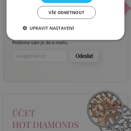
NOVINKY,
VŠE ODMÍTNOUT
SLEVY, AKCE
UPRAVIT NASTAVENÍ
Buďte první, kdo se o nich dozví.
Pošleme vám je do e-mailu.
Odeslat
ÚČET
HOT DIAMONDS