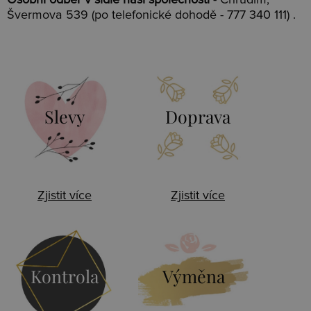
Osobní odběr v sídle naší společnosti
- Chrudim,
Švermova 539 (po telefonické dohodě - 777 340 111) .
Slevy
Doprava
Zjistit více
Zjistit více
Kontrola
Výměna