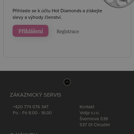
Přihlaste se k účtu Hot Diamonds a získejte
slevy a výhody členství.
Přihlášení
Registrace
ZÁKAZNICKÝ SERVIS
+420 774 076 347
Kontakt
Po - Pá 8:00 - 16:00
Velija s.r.o.
Švermova 539
537 01 Chrudim