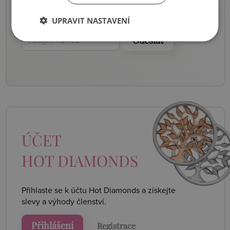
Buďte první, kdo se o nich dozví.
Pošleme vám je do e-mailu.
UPRAVIT NASTAVENÍ
Odeslat
ÚČET
HOT DIAMONDS
Přihlaste se k účtu Hot Diamonds a získejte
slevy a výhody členství.
Přihlášení
Registrace