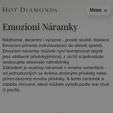
Menu
menu
Emozioni Náramky
Nádherné, decentní i výrazné - prostě skvělé. Kolekce
Emozioni přinesla individualizaci do oblasti šperků.
Emozioni náramky můžete nyní kombinovat stejně
jako oblíbené přívěsky(mince), z nichž si jednoduše
sestavujete dokonalé náhrdelníky.
Základem je ocelový náramek v mnoha variantách -
od jednoduchých se dvěma drobnými přívěsky nebo
přímo osazený mnoha přívěsky. A tento náramek si
zdobíte mincemi, které můžete vyladit podle své chuti
či pocitů..