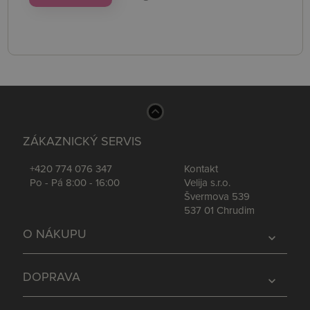
ZÁKAZNICKÝ SERVIS
+420 774 076 347
Kontakt
Po - Pá 8:00 - 16:00
Velija s.r.o.
Švermova 539
537 01 Chrudim
O NÁKUPU
expand_more
DOPRAVA
expand_more