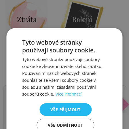
Ztráta
Balení
Tyto webové stránky
používají soubory cookie.
Zjistit více
Zjistit více
Tyto webové stránky používají soubory
cookie ke zlepšení uživatelského zážitku.
Používáním našich webových stránek
souhlasíte se všemi soubory cookie v
souladu s našimi zásadami používání
souborů cookie.
Více informací
NOVINKY,
VŠE PŘIJMOUT
SLEVY, AKCE
VŠE ODMÍTNOUT